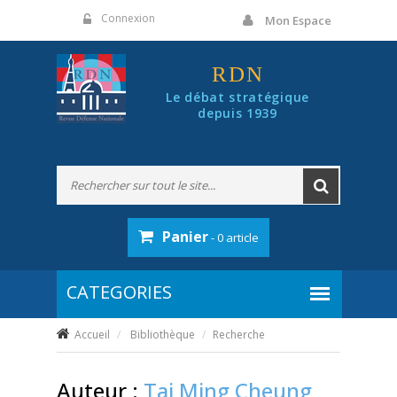
Panneau de gestion des cookies
Connexion
Mon Espace
RDN
Le débat stratégique
depuis 1939
Panier
- 0 article
Accueil
Bibliothèque
Recherche
Auteur :
Tai Ming Cheung