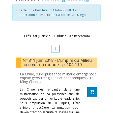
Directeur de l’Institute on Global Conflict and
Cooperation, Université de Californie, San Diego.
1 résultat (1 article - 0 Tribune - 0 e-Recension)
1
N° 811 Juin 2018 - L’Empire du Milieu
au cœur du monde - p. 104-110
La Chine, superpuissance militaire émergente :
enjeux géostratégiques et économiques
-
Tai
Ming Cheung
La Chine s’est engagée dans une
militarisation de sa puissance afin de
pouvoir exercer un véritable leadership.
Sous l’impulsion de Xi Jinping, l’État
chinois a accéléré sa mutation pour
devenir techno-sécuritaire, basée sur une