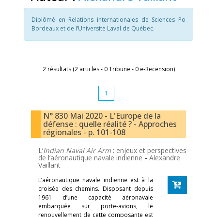
Diplômé en Relations internationales de Sciences Po
Bordeaux et de l’Université Laval de Québec.
2 résultats (2 articles - 0 Tribune - 0 e-Recension)
1
N° 830 Mai 2020 - L'Europe de la
défense : quelle réalité ? - Approches
régionales - p. 101-108
L’
Indian Naval Air Arm
: enjeux et perspectives
de l’aéronautique navale indienne
-
Alexandre
Vaillant
L’aéronautique navale indienne est à la
croisée des chemins. Disposant depuis
1961 d’une capacité aéronavale
embarquée sur porte-avions, le
renouvellement de cette composante est