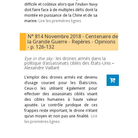
difficile et coûteux alors que l’
Indian Navy
doit faire face à de multiples défis dont la
montée en puissance de la Chine et de sa
marine.
Lire les premières lignes
N° 814 Novembre 2018 - Centenaire de
la Grande Guerre - Repères - Opinions
- p. 126-132
Eye in the sky
: les drones armés dans la
politique d’assassinats ciblés des États-Unis
-
Alexandre Vaillant
L’emploi des drones armés est devenu
d’usage courant pour les États-Unis.
Ceux-ci les utilisent également pour
effectuer des assassinats ciblés visant
des cibles humaines à haute valeur
ajoutée. Le contrôle juridique de ces
frappes reste important, le drone n’étant
qu’un moyen et non pas une finalité.
Lire
les premières lignes