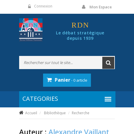
Panneau de gestion des cookies
Connexion
Mon Espace
RDN
Le débat stratégique
depuis 1939
Panier
- 0 article
Accueil
Bibliothèque
Recherche
Auteur :
Alexandre Vaillant