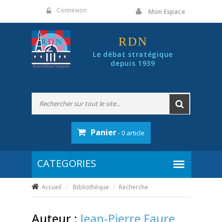
Panneau de gestion des cookies
Connexion
Mon Espace
RDN
Le débat stratégique
depuis 1939
Panier
- 0 article
Accueil
Bibliothèque
Recherche
Auteur :
Jean-Pierre Faure