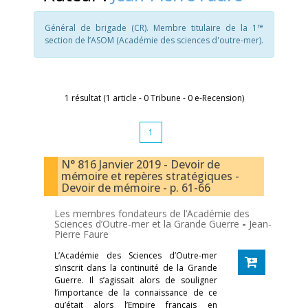
re
Général de brigade (CR). Membre titulaire de la 1
section de l’ASOM (Académie des sciences d'outre-mer).
1 résultat (1 article - 0 Tribune - 0 e-Recension)
1
N° 816 Janvier 2019 - Devoir de
mémoire et repères stratégiques -
Devoir de mémoire - p. 61-66
Les membres fondateurs de l’Académie des
Sciences d’Outre-mer et la Grande Guerre
-
Jean-
Pierre Faure
L’Académie des Sciences d’Outre-mer
s’inscrit dans la continuité de la Grande
Guerre. Il s’agissait alors de souligner
l’importance de la connaissance de ce
qu’était alors l’Empire français en