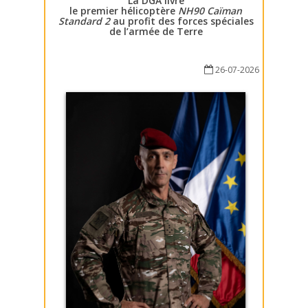
La DGA livre
le premier hélicoptère
NH90 Caïman
Standard 2
au profit des forces spéciales
de l’armée de Terre
26-07-2026