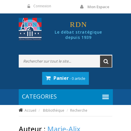
Panneau de gestion des cookies
Connexion
Mon Espace
RDN
Le débat stratégique
depuis 1939
Panier
- 0 article
Accueil
Bibliothèque
Recherche
Auteur :
Marie-Alix