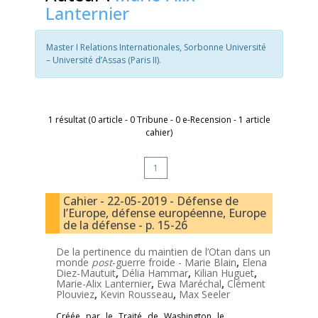
Lanternier
Master I Relations Internationales, Sorbonne Université
– Université d’Assas (Paris II).
1 résultat (0 article - 0 Tribune - 0 e-Recension - 1 article
cahier)
1
Cahier - 22-05-2019 - Défense de
l’Europe, défense européenne, Europe
de la défense - p. 15-26
De la pertinence du maintien de l’Otan dans un
monde
post
-guerre froide -
Marie Blain
,
Elena
Diez-Mautuit
,
Délia Hammar
,
Kilian Huguet
,
Marie-Alix Lanternier
,
Ewa Maréchal
,
Clément
Plouviez
,
Kevin Rousseau
,
Max Seeler
Créée par le Traité de Washington le