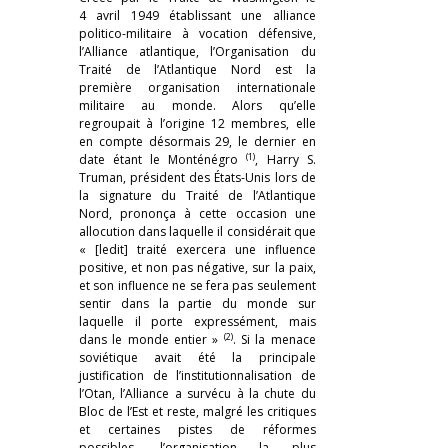
4 avril 1949 établissant une alliance
politico-militaire à vocation défensive,
l’Alliance atlantique, l’Organisation du
Traité de l’Atlantique Nord est la
première organisation internationale
militaire au monde. Alors qu’elle
regroupait à l’origine 12 membres, elle
en compte désormais 29, le dernier en
(1)
date étant le Monténégro
, Harry S.
Truman, président des États-Unis lors de
la signature du Traité de l’Atlantique
Nord, prononça à cette occasion une
allocution dans laquelle il considérait que
« [ledit] traité exercera une influence
positive, et non pas négative, sur la paix,
et son influence ne se fera pas seulement
sentir dans la partie du monde sur
laquelle il porte expressément, mais
(2)
dans le monde entier »
. Si la menace
soviétique avait été la principale
justification de l’institutionnalisation de
l’Otan, l’Alliance a survécu à la chute du
Bloc de l’Est et reste, malgré les critiques
et certaines pistes de réformes
possibles, l’organisation la plus