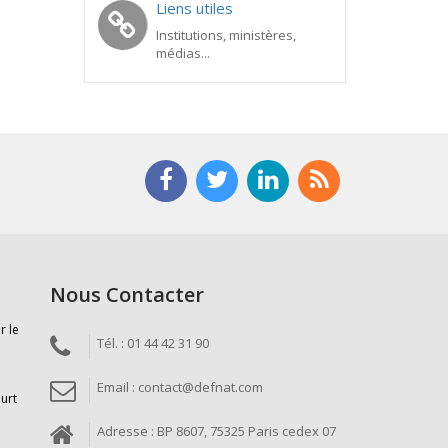
Liens utiles
Institutions, ministères,
médias...
Nous Contacter
r le
Tél. : 01 44 42 31 90
Email : contact@defnat.com
ourt
Adresse : BP 8607, 75325 Paris cedex 07