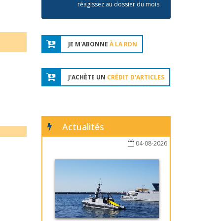
réagissez au dossier du mois
JE M'ABONNE
À LA RDN
J'ACHÈTE UN
CRÉDIT D'ARTICLES
Actualités
04-08-2026