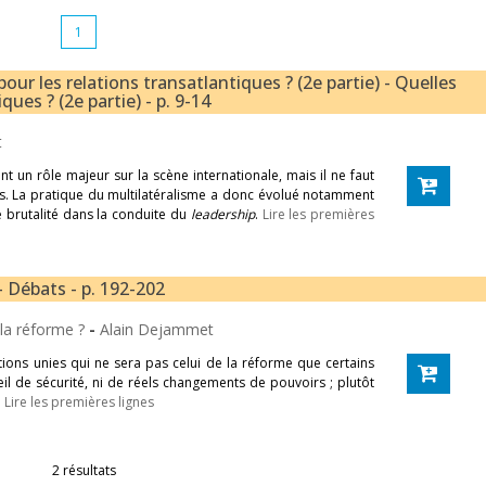
1
our les relations transatlantiques ? (2e partie) - Quelles
ques ? (2e partie) - p. 9-14
t
ent un rôle majeur sur la scène internationale, mais il ne faut
êts. La pratique du multilatéralisme a donc évolué notamment
 brutalité dans la conduite du
leadership
.
Lire les premières
 Débats - p. 192-202
 la réforme ?
-
Alain Dejammet
ions unies qui ne sera pas celui de la réforme que certains
il de sécurité, ni de réels changements de pouvoirs ; plutôt
.
Lire les premières lignes
2 résultats