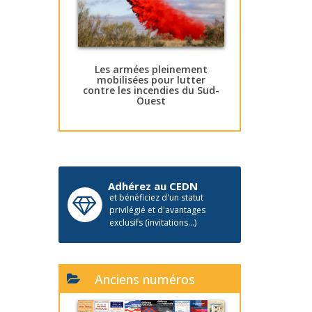
Les armées pleinement
mobilisées pour lutter
contre les incendies du Sud-
Ouest
Adhérez au CEDN
et bénéficiez d'un statut
privilégié et d'avantages
exclusifs (invitations...)
Anciens numéros