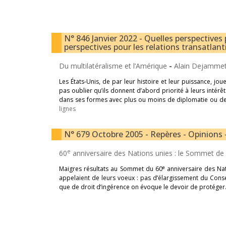
N° 846 Janvier 2022 - Quelles perspectives p
perspectives pour les relations transatlanti
Du multilatéralisme et l’Amérique
-
Alain Dejamme
Les États-Unis, de par leur histoire et leur puissance, jou
pas oublier qu’ils donnent d’abord priorité à leurs intér
dans ses formes avec plus ou moins de diplomatie ou de
lignes
N° 679 Octobre 2005 - Repères - Opinions -
e
60
anniversaire des Nations unies : le Sommet de
e
Maigres résultats au Sommet du 60
anniversaire des Nat
appelaient de leurs voeux : pas d’élargissement du Conse
que de droit d’ingérence on évoque le devoir de protéger