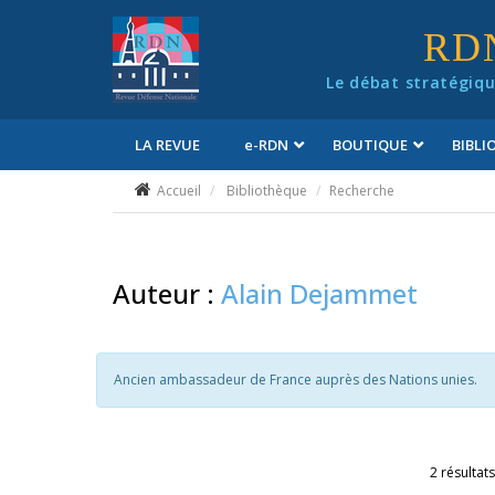
Panneau de gestion des cookies
RD
Le débat stratégiqu
LA REVUE
e
-RDN
BOUTIQUE
BIBL
Conditions générales de vente
Accueil
Bibliothèque
Recherche
Auteur :
Alain Dejammet
Ancien ambassadeur de France auprès des Nations unies.
2 résultats