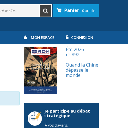
Panier
- 0 article
MON ESPACE
CONNEXION
Été 2026
n° 892
Quand la Chine
dépasse le
monde
Je participe au débat
stratégique
À vos claviers,