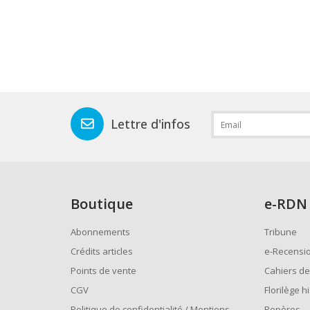
Lettre d'infos
Boutique
e
-RDN
Abonnements
Tribune
Crédits articles
e-Recensi
Points de vente
Cahiers de
CGV
Florilège h
Politique de confidentialité / Mentions
Repères