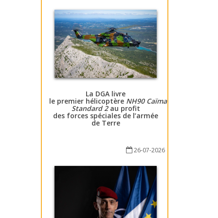
La DGA livre
le premier hélicoptère
NH90 Caïman
Standard 2
au profit
des forces spéciales de l’armée
de Terre
26-07-2026