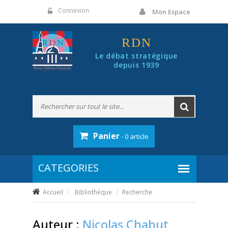
Panneau de gestion des cookies
Connexion
Mon Espace
RDN
Le débat stratégique
depuis 1939
Panier
- 0 article
Accueil
Bibliothèque
Recherche
Auteur :
Nicolas Chabut