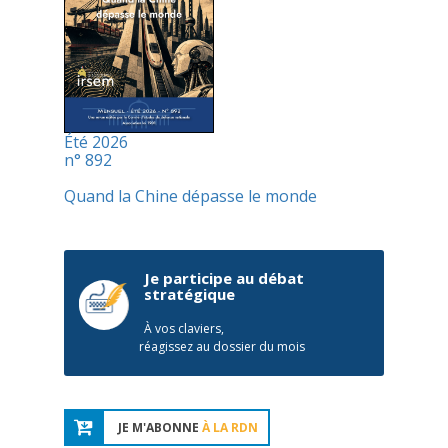
Été 2026
n° 892
Quand la Chine dépasse le monde
Je participe au débat
stratégique
À vos claviers,
réagissez au dossier du mois
JE M'ABONNE
À LA RDN