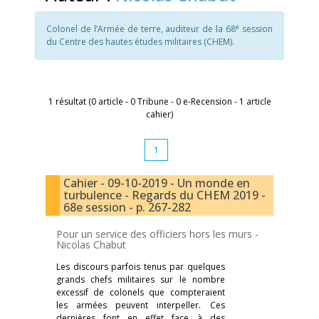
e
Colonel de l’Armée de terre, auditeur de la 68
session
du Centre des hautes études militaires (CHEM).
1 résultat (0 article - 0 Tribune - 0 e-Recension - 1 article
cahier)
1
Cahier - 09-10-2019 - Un monde en
turbulence - Regards du CHEM 2019 -
68e session - p. 267-282
Pour un service des officiers hors les murs -
Nicolas Chabut
Les discours parfois tenus par quelques
grands chefs militaires sur le nombre
excessif de colonels que compteraient
les armées peuvent interpeller. Ces
dernières font en effet face à des