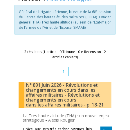
e
Général de brigade aérienne, breveté de la 68
session
du Centre des hautes études militaires (CHEM). Officier
général THA (Très haute altitude) au sein de l’État-major
de l’armée de l’Air et de l’Espace (EMAAE).
3 résultats (1 article - 0 Tribune - 0 e-Recension - 2
articles cahiers)
1
N° 891 Juin 2026 - Révolutions et
changements en cours dans les
affaires militaires - Révolutions et
changements en cours
dans les affaires militaires - p. 18-21
La Très haute altitude (THA) : un nouvel enjeu
stratégique
-
Alexis Rougier
Grâce aux progrès technologiques liés