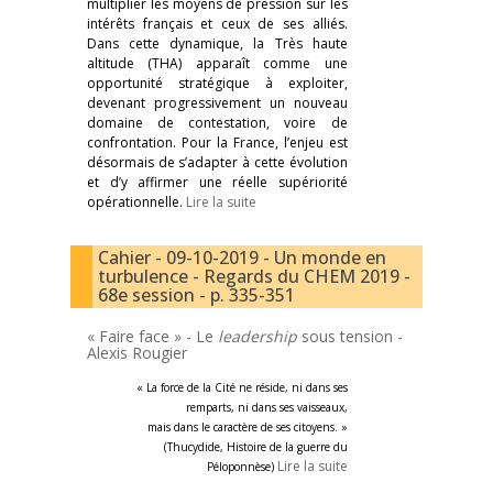
multiplier les moyens de pression sur les
intérêts français et ceux de ses alliés.
Dans cette dynamique, la Très haute
altitude (THA) apparaît comme une
opportunité stratégique à exploiter,
devenant progressivement un nouveau
domaine de contestation, voire de
confrontation. Pour la France, l’enjeu est
désormais de s’adapter à cette évolution
et d’y affirmer une réelle supériorité
opérationnelle.
Lire la suite
Cahier - 09-10-2019 - Un monde en
turbulence - Regards du CHEM 2019 -
68e session - p. 335-351
« Faire face » - Le
leadership
sous tension -
Alexis Rougier
« La force de la Cité ne réside, ni dans ses
remparts, ni dans ses vaisseaux,
mais dans le caractère de ses citoyens. »
(Thucydide, Histoire de la guerre du
Lire la suite
Péloponnèse)