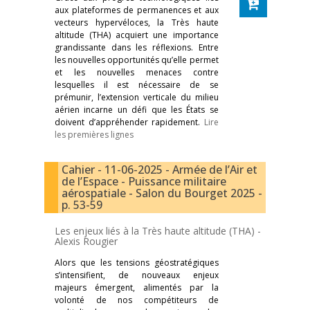
aux plateformes de permanences et aux
vecteurs hypervéloces, la Très haute
altitude (THA) acquiert une importance
grandissante dans les réflexions. Entre
les nouvelles opportunités qu’elle permet
et les nouvelles menaces contre
lesquelles il est nécessaire de se
prémunir, l’extension verticale du milieu
aérien incarne un défi que les États se
doivent d’appréhender rapidement.
Lire
les premières lignes
Cahier - 11-06-2025 - Armée de l’Air et
de l’Espace - Puissance militaire
aérospatiale - Salon du Bourget 2025 -
p. 53-59
Les enjeux liés à la Très haute altitude (THA) -
Alexis Rougier
Alors que les tensions géostratégiques
s’intensifient, de nouveaux enjeux
majeurs émergent, alimentés par la
volonté de nos compétiteurs de