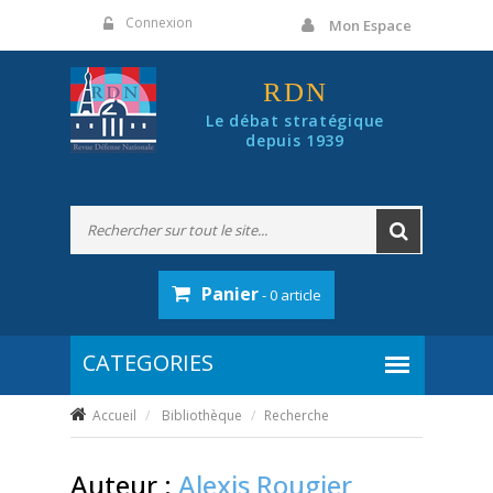
Panneau de gestion des cookies
Connexion
Mon Espace
RDN
Le débat stratégique
depuis 1939
Panier
- 0 article
Accueil
Bibliothèque
Recherche
Auteur :
Alexis Rougier