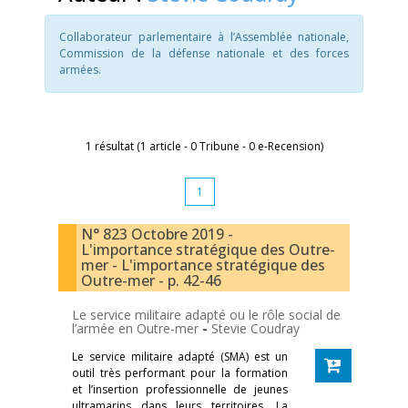
Collaborateur parlementaire à l’Assemblée nationale,
Commission de la défense nationale et des forces
armées.
1 résultat (1 article - 0 Tribune - 0 e-Recension)
1
N° 823 Octobre 2019 -
L'importance stratégique des Outre-
mer - L'importance stratégique des
Outre-mer - p. 42-46
Le service militaire adapté ou le rôle social de
l’armée en Outre-mer
-
Stevie Coudray
Le service militaire adapté (SMA) est un
outil très performant pour la formation
et l’insertion professionnelle de jeunes
ultramarins dans leurs territoires. La