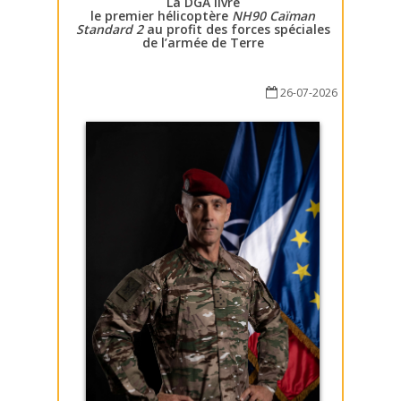
La DGA livre
le premier hélicoptère
NH90 Caïman
Standard 2
au profit des forces spéciales
de l’armée de Terre
26-07-2026