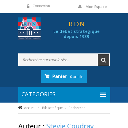
Panneau de gestion des cookies
Connexion
Mon Espace
RDN
Le débat stratégique
depuis 1939
Panier
- 0 article
Accueil
Bibliothèque
Recherche
Auteur :
Stevie Coudray