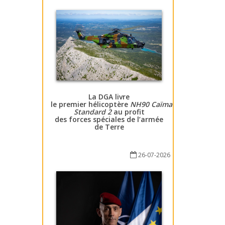
La DGA livre
le premier hélicoptère
NH90 Caïman
Standard 2
au profit
des forces spéciales de l’armée
de Terre
26-07-2026