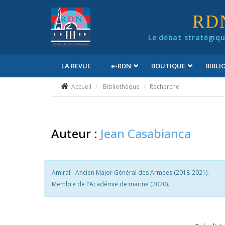
Panneau de gestion des cookies
RD
Le débat stratégiqu
LA REVUE
e
-RDN
BOUTIQUE
BIBL
Conditions générales de vente
Accueil
Bibliothèque
Recherche
Auteur :
Jean Casabianca
Amiral - Ancien Major Général des Armées (2018-2021).
Membre de l'Académie de marine (2020).