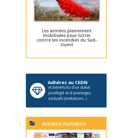
Les armées pleinement
mobilisées pour lutter
contre les incendies du Sud-
Ouest
Adhérez au CEDN
et bénéficiez d'un statut
privilégié et d'avantages
exclusifs (invitations...)
Anciens numéros