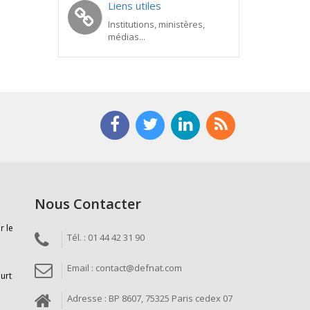
Liens utiles
Institutions, ministères,
médias...
Nous Contacter
r le
Tél. : 01 44 42 31 90
Email : contact@defnat.com
ourt
Adresse : BP 8607, 75325 Paris cedex 07