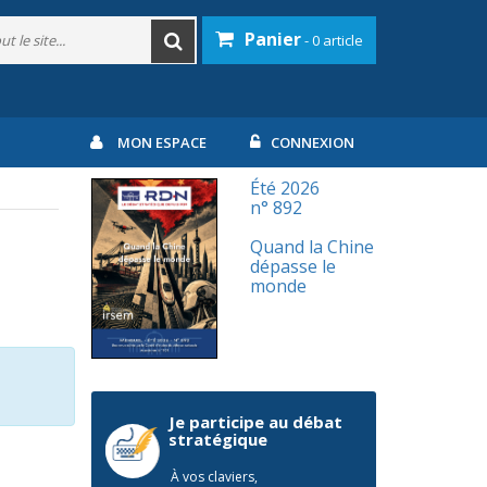
Panier
- 0 article
MON ESPACE
CONNEXION
Été 2026
n° 892
Quand la Chine
dépasse le
monde
Je participe au débat
stratégique
À vos claviers,