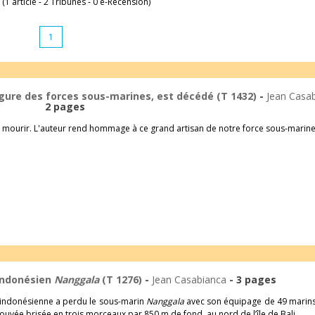
 (1 article - 2 Tribunes - 0 e-Recension)
1
igure des forces sous-marines, est décédé (T 1432)
-
Jean Casa
2 pages
e mourir. L'auteur rend hommage à ce grand artisan de notre force sous-marine
indonésien
Nanggala
(T 1276)
-
Jean Casabianca
- 3 pages
e indonésienne a perdu le sous-marin
Nanggala
avec son équipage de 49 marins
ouvée brisée en trois morceaux par 850 m de fond, au nord de l’île de Bali.