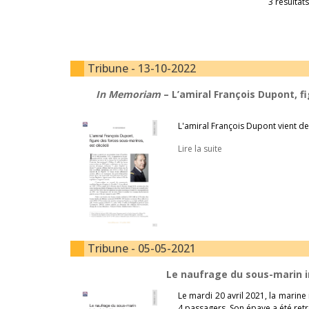
3 résultats
Tribune - 13-10-2022
In Memoriam
– L’amiral François Dupont, f
L'amiral François Dupont vient d
Lire la suite
Tribune - 05-05-2021
Le naufrage du sous-marin 
Le mardi 20 avril 2021, la marin
4 passagers. Son épave a été retr