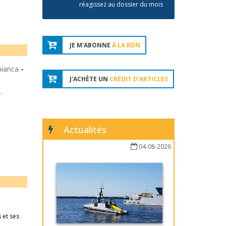
réagissez au dossier du mois
JE M'ABONNE
À LA RDN
bianca
-
J'ACHÈTE UN
CRÉDIT D'ARTICLES
.
Actualités
04-08-2026
 et ses