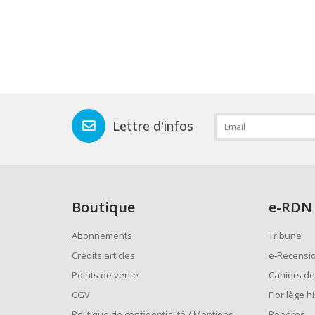
Lettre d'infos
Boutique
e
-RDN
Abonnements
Tribune
Crédits articles
e-Recensi
Points de vente
Cahiers de
CGV
Florilège h
Politique de confidentialité / Mentions
Repères