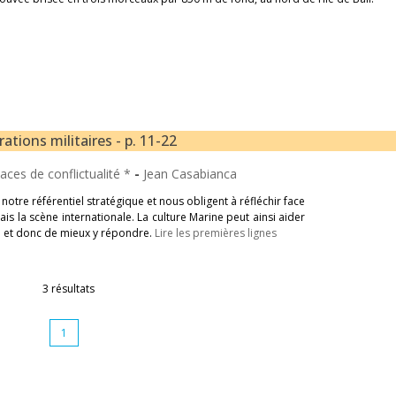
tions militaires - p. 11-22
ces de conflictualité *
-
Jean Casabianca
otre référentiel stratégique et nous obligent à réfléchir face
s la scène internationale. La culture Marine peut ainsi aider
n et donc de mieux y répondre.
Lire les premières lignes
3 résultats
1