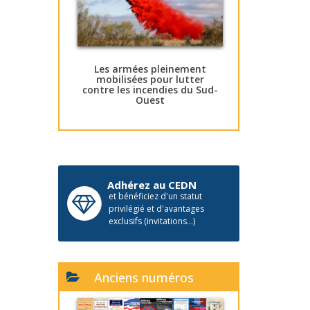
Les armées pleinement
mobilisées pour lutter
contre les incendies du Sud-
Ouest
Adhérez au CEDN
et bénéficiez d'un statut
privilégié et d'avantages
exclusifs (invitations...)
Anciens numéros