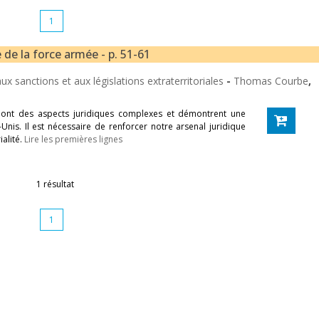
1
 de la force armée - p. 51-61
 sanctions et aux législations extraterritoriales
-
Thomas Courbe
,
 ont des aspects juridiques complexes et démontrent une
Unis. Il est nécessaire de renforcer notre arsenal juridique
alité.
Lire les premières lignes
1 résultat
1