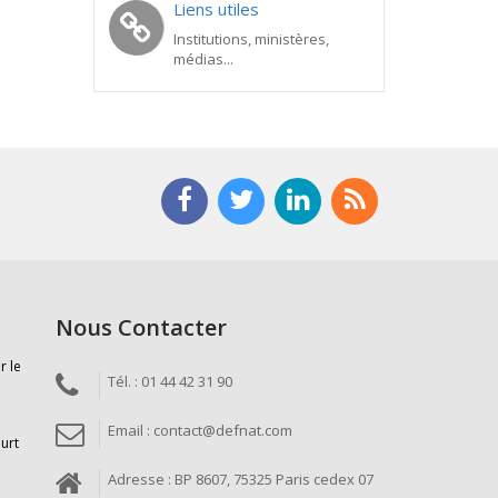
Liens utiles
Institutions, ministères,
médias...
Nous Contacter
r le
Tél. : 01 44 42 31 90
Email : contact@defnat.com
ourt
Adresse : BP 8607, 75325 Paris cedex 07