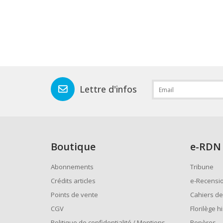
Lettre d'infos
Boutique
e
-RDN
Abonnements
Tribune
Crédits articles
e-Recensi
Points de vente
Cahiers de
CGV
Florilège h
Politique de confidentialité / Mentions
Repères