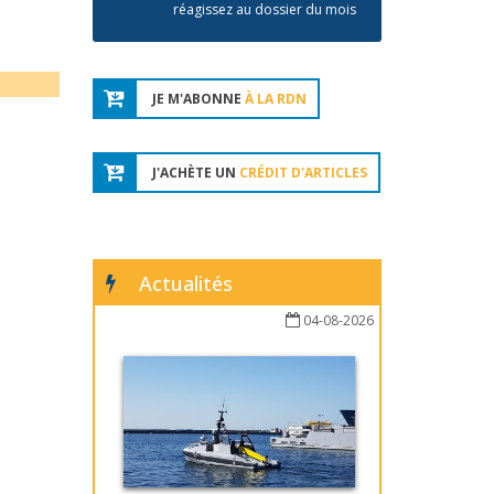
réagissez au dossier du mois
JE M'ABONNE
À LA RDN
J'ACHÈTE UN
CRÉDIT D'ARTICLES
Actualités
04-08-2026