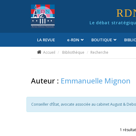
Panneau de gestion des cookies
RD
Le débat stratégiqu
LA REVUE
e
-RDN
BOUTIQUE
BIBL
Conditions générales de vente
Accueil
Bibliothèque
Recherche
Auteur :
Emmanuelle Mignon
Conseiller d’État, avocate associée au cabinet August & Debo
1 résultat