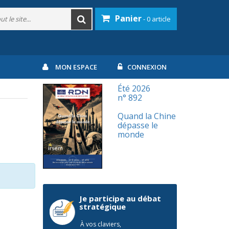
Panier
- 0 article
MON ESPACE
CONNEXION
Été 2026
n° 892
Quand la Chine
dépasse le
monde
Je participe au débat
stratégique
À vos claviers,