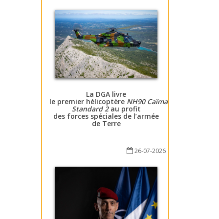
La DGA livre
le premier hélicoptère
NH90 Caïman
Standard 2
au profit
des forces spéciales de l’armée
de Terre
26-07-2026