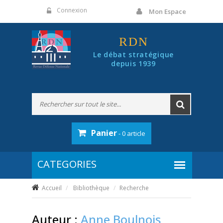
Panneau de gestion des cookies
Connexion
Mon Espace
RDN
Le débat stratégique
depuis 1939
Panier
- 0 article
Accueil
Bibliothèque
Recherche
Auteur :
Anne Boulnois