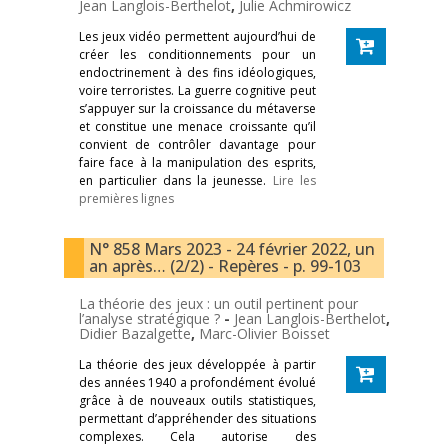
Jean Langlois-Berthelot
,
Julie Achmirowicz
Les jeux vidéo permettent aujourd’hui de
créer les conditionnements pour un
endoctrinement à des fins idéologiques,
voire terroristes. La guerre cognitive peut
s’appuyer sur la croissance du métaverse
et constitue une menace croissante qu’il
convient de contrôler davantage pour
faire face à la manipulation des esprits,
en particulier dans la jeunesse.
Lire les
premières lignes
N° 858 Mars 2023 - 24 février 2022, un
an après… (2/2) - Repères - p. 99-103
La théorie des jeux : un outil pertinent pour
l’analyse stratégique ?
-
Jean Langlois-Berthelot
,
Didier Bazalgette
,
Marc-Olivier Boisset
La théorie des jeux développée à partir
des années 1940 a profondément évolué
grâce à de nouveaux outils statistiques,
permettant d’appréhender des situations
complexes. Cela autorise des