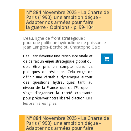
N° 884 Novembre 2025 - La Charte de
Paris (1990), une ambition déçue -
Adapter nos armées pour faire
la guerre - Opinions - p. 99-104
L’eau, ligne de front stratégique :
pour une politique hydraulique de puissance
-
Jean Langlois-Berthelot
,
Christophe Gaie
L’eau est devenue une ressource vitale et
de ce fait un enjeu stratégique global qui
doit être pris en compte dans les
politiques de résilience. Cela exige de
définir une véritable dynamique autour
des questions hydrauliques tant au
niveau de la France que de l’Europe. Il
s’agit d’organiser la rareté croissante
pour préserver notre liberté d’action.
Lire
les premières lignes
N° 884 Novembre 2025 - La Charte de
Paris (1990), une ambition déçue -
Adapter nos armées pour faire