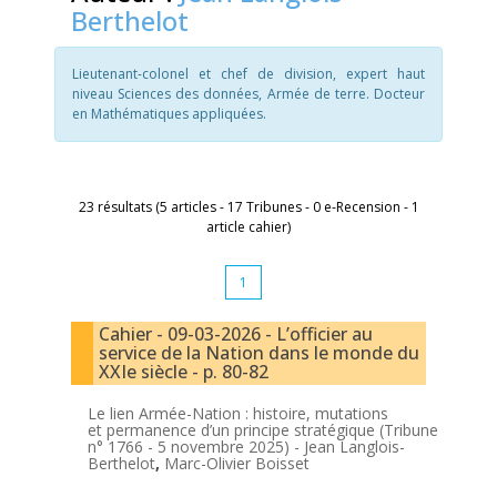
Berthelot
Lieutenant-colonel et chef de division, expert haut
niveau Sciences des données, Armée de terre. Docteur
en Mathématiques appliquées.
23 résultats (5 articles - 17 Tribunes - 0 e-Recension - 1
article cahier)
1
Cahier - 09-03-2026 - L’officier au
service de la Nation dans le monde du
XXIe siècle - p. 80-82
Le lien Armée-Nation : histoire, mutations
et permanence d’un principe stratégique (Tribune
n° 1766 - 5 novembre 2025) -
Jean Langlois-
Berthelot
,
Marc-Olivier Boisset