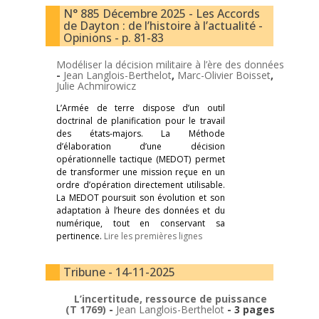
N° 885 Décembre 2025 - Les Accords
de Dayton : de l’histoire à l’actualité -
Opinions - p. 81-83
Modéliser la décision militaire à l’ère des données
-
Jean Langlois-Berthelot
,
Marc-Olivier Boisset
,
Julie Achmirowicz
L’Armée de terre dispose d’un outil
doctrinal de planification pour le travail
des états-majors. La Méthode
d’élaboration d’une décision
opérationnelle tactique (MEDOT) permet
de transformer une mission reçue en un
ordre d’opération directement utilisable.
La MEDOT poursuit son évolution et son
adaptation à l’heure des données et du
numérique, tout en conservant sa
pertinence.
Lire les premières lignes
Tribune - 14-11-2025
L’incertitude, ressource de puissance
(T 1769)
-
Jean Langlois-Berthelot
- 3 pages