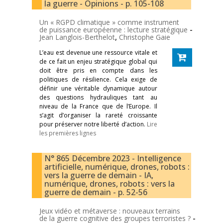
la guerre - Opinions - p. 105-108
Un « RGPD climatique » comme instrument
de puissance européenne : lecture stratégique
-
Jean Langlois-Berthelot
,
Christophe Gaie
L’eau est devenue une ressource vitale et
de ce fait un enjeu stratégique global qui
doit être pris en compte dans les
politiques de résilience. Cela exige de
définir une véritable dynamique autour
des questions hydrauliques tant au
niveau de la France que de l’Europe. Il
s’agit d’organiser la rareté croissante
pour préserver notre liberté d’action.
Lire
les premières lignes
N° 865 Décembre 2023 - Intelligence
artificielle, numérique, drones, robots :
vers la guerre de demain - IA,
numérique, drones, robots : vers la
guerre de demain - p. 52-56
Jeux vidéo et métaverse : nouveaux terrains
de la guerre cognitive des groupes terroristes ?
-