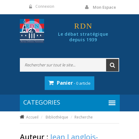
Panneau de gestion des cookies
Connexion
Mon Espace
RDN
Le débat stratégique
depuis 1939
Panier
- 0 article
Accueil
Bibliothèque
Recherche
Auteur :
Jean Langlois-