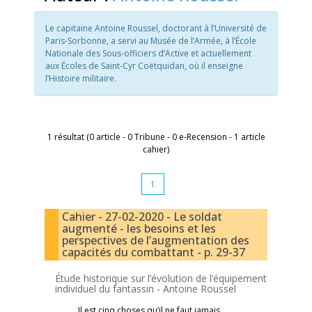
Le capitaine Antoine Roussel, doctorant à l’Université de
Paris-Sorbonne, a servi au Musée de l’Armée, à l’École
Nationale des Sous-officiers d’Active et actuellement
aux Écoles de Saint-Cyr Coëtquidan, où il enseigne
l’Histoire militaire.
1 résultat (0 article - 0 Tribune - 0 e-Recension - 1 article
cahier)
1
Cahier - 27-02-2020 - Le soldat
augmenté - les besoins et les
perspectives de l’augmentation des
capacités du combattant - p. 29-37
Étude historique sur l’évolution de l’équipement
individuel du fantassin -
Antoine Roussel
Il est cinq choses qu’il ne faut jamais