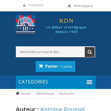
Panneau de gestion des cookies
Connexion
Mon Espace
RDN
Le débat stratégique
depuis 1939
Panier
- 0 article
Accueil
Bibliothèque
Recherche
Auteur :
Antoine Roussel