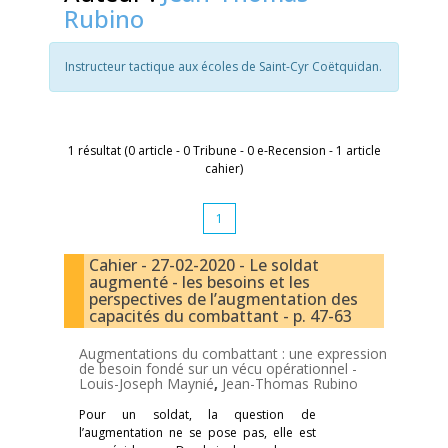
Rubino
Instructeur tactique aux écoles de Saint-Cyr Coëtquidan.
1 résultat (0 article - 0 Tribune - 0 e-Recension - 1 article
cahier)
1
Cahier - 27-02-2020 - Le soldat
augmenté - les besoins et les
perspectives de l’augmentation des
capacités du combattant - p. 47-63
Augmentations du combattant : une expression
de besoin fondé sur un vécu opérationnel -
Louis-Joseph Maynié
,
Jean-Thomas Rubino
Pour un soldat, la question de
l’augmentation ne se pose pas, elle est