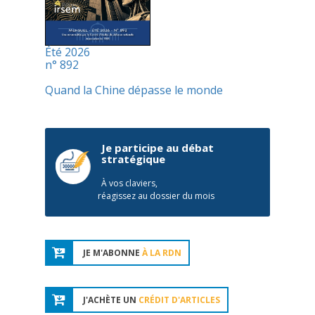
Été 2026
n° 892
Quand la Chine dépasse le monde
Je participe au débat
stratégique
À vos claviers,
réagissez au dossier du mois
JE M'ABONNE
À LA RDN
J'ACHÈTE UN
CRÉDIT D'ARTICLES