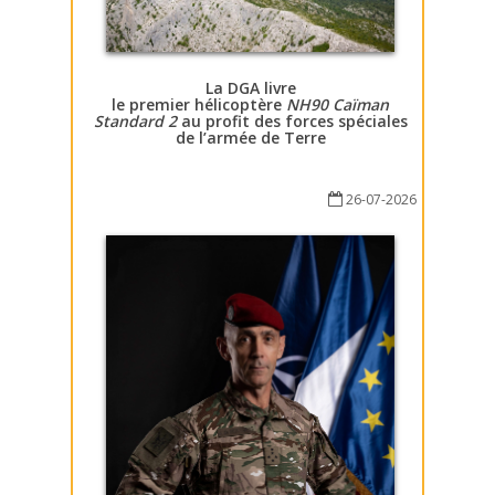
La DGA livre
le premier hélicoptère
NH90 Caïman
Standard 2
au profit des forces spéciales
de l’armée de Terre
26-07-2026