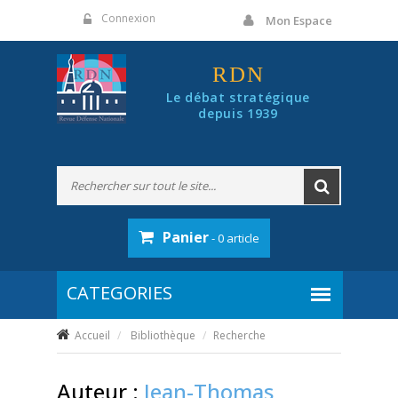
Panneau de gestion des cookies
Connexion
Mon Espace
RDN
Le débat stratégique
depuis 1939
Panier
- 0 article
Accueil
Bibliothèque
Recherche
Auteur :
Jean-Thomas