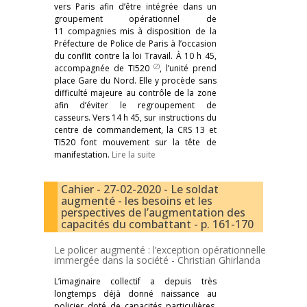
vers Paris afin d’être intégrée dans un
groupement opérationnel de
11 compagnies mis à disposition de la
Préfecture de Police de Paris à l’occasion
du conflit contre la loi Travail. À 10 h 45,
(2)
accompagnée de TI520
, l’unité prend
place Gare du Nord. Elle y procède sans
difficulté majeure au contrôle de la zone
afin d’éviter le regroupement de
casseurs. Vers 14 h 45, sur instructions du
centre de commandement, la CRS 13 et
TI520 font mouvement sur la tête de
manifestation.
Lire la suite
Cahier - 27-02-2020 - Le soldat
augmenté - les besoins et les
perspectives de l’augmentation des
capacités du combattant - p. 161-170
Le policer augmenté : l’exception opérationnelle
immergée dans la société -
Christian Ghirlanda
L’imaginaire collectif a depuis très
longtemps déjà donné naissance au
policier doté de capacités particulières,