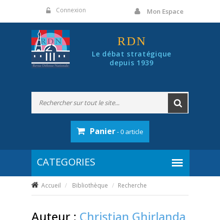
Panneau de gestion des cookies
Connexion
Mon Espace
RDN
Le débat stratégique
depuis 1939
Panier
- 0 article
Accueil
Bibliothèque
Recherche
Auteur :
Christian Ghirlanda