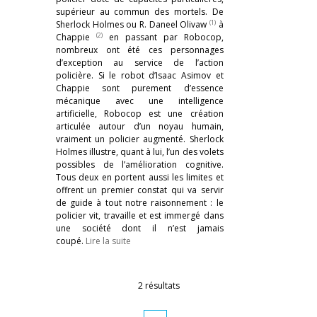
supérieur au commun des mortels. De
(1)
Sherlock Holmes ou R. Daneel Olivaw
à
(2)
Chappie
en passant par Robocop,
nombreux ont été ces personnages
d’exception au service de l’action
policière. Si le robot d’Isaac Asimov et
Chappie sont purement d’essence
mécanique avec une intelligence
artificielle, Robocop est une création
articulée autour d’un noyau humain,
vraiment un policier augmenté. Sherlock
Holmes illustre, quant à lui, l’un des volets
possibles de l’amélioration cognitive.
Tous deux en portent aussi les limites et
offrent un premier constat qui va servir
de guide à tout notre raisonnement : le
policier vit, travaille et est immergé dans
une société dont il n’est jamais
coupé.
Lire la suite
2 résultats