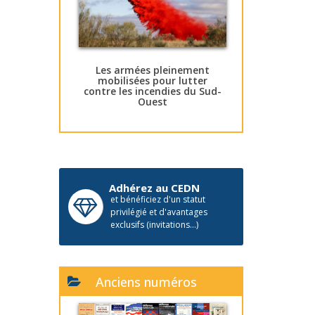
Les armées pleinement
mobilisées pour lutter
contre les incendies du Sud-
Ouest
Adhérez au CEDN
et bénéficiez d'un statut
privilégié et d'avantages
exclusifs (invitations...)
Anciens numéros