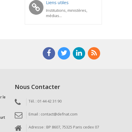
Liens utiles
Institutions, ministères,
médias...
Nous Contacter
r le
Tél. : 01 44 42 31 90
Email : contact@defnat.com
ourt
Adresse : BP 8607, 75325 Paris cedex 07