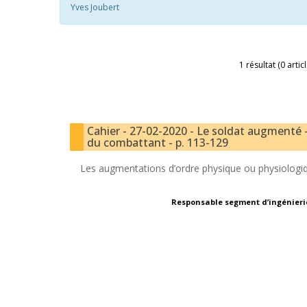
Yves Joubert
1 résultat (0 artic
Cahier - 27-02-2020 - Le soldat augmenté -
du combattant - p. 113-129
Les augmentations d’ordre physique ou physiologi
Responsable segment d’ingénierie