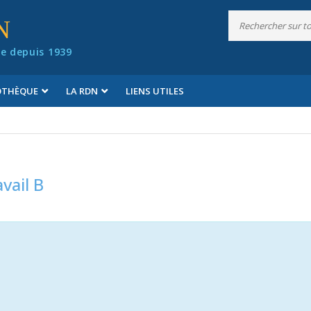
N
e depuis 1939
IOTHÈQUE
LA RDN
LIENS UTILES
vail B