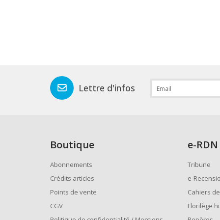
Lettre d'infos
Boutique
e
-RDN
Abonnements
Tribune
Crédits articles
e-Recensi
Points de vente
Cahiers de
CGV
Florilège h
Politique de confidentialité / Mentions
Repères