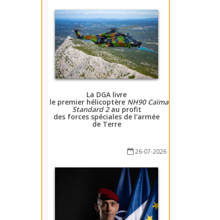
La DGA livre
le premier hélicoptère
NH90 Caïman
Standard 2
au profit
des forces spéciales de l’armée
de Terre
26-07-2026