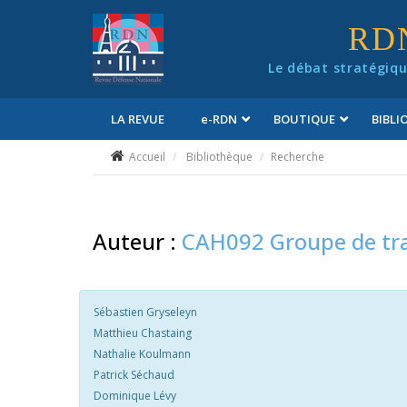
Panneau de gestion des cookies
RD
Le débat stratégiqu
LA REVUE
e
-RDN
BOUTIQUE
BIBL
Conditions générales de vente
Accueil
Bibliothèque
Recherche
Auteur :
CAH092 Groupe de tra
Sébastien Gryseleyn
Matthieu Chastaing
Nathalie Koulmann
Patrick Séchaud
Dominique Lévy