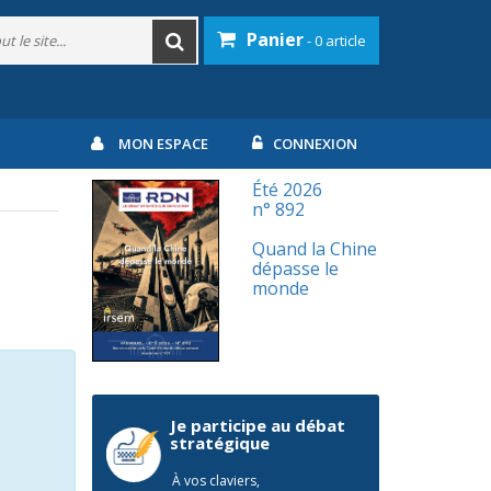
Panier
- 0 article
MON ESPACE
CONNEXION
Été 2026
n° 892
Quand la Chine
dépasse le
monde
Je participe au débat
stratégique
À vos claviers,