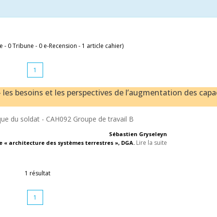
le - 0 Tribune - 0 e-Recension - 1 article cahier)
1
 les besoins et les perspectives de l’augmentation des capa
que du soldat -
CAH092 Groupe de travail B
Sébastien Gryseleyn
Lire la suite
 « architecture des systèmes terrestres », DGA.
1 résultat
1