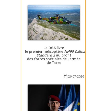
La DGA livre
le premier hélicoptère
NH90 Caïman
Standard 2
au profit
des forces spéciales de l’armée
de Terre
26-07-2026