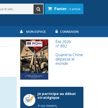
Panier
- 0 article
MON ESPACE
CONNEXION
Été 2026
n° 892
Quand la Chine
dépasse le
monde
Je participe au débat
stratégique
À vos claviers,