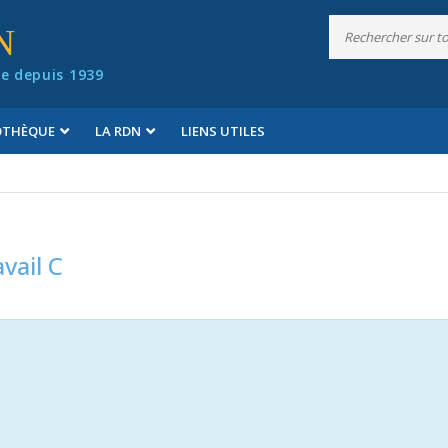
N
e depuis 1939
IOTHÈQUE
LA RDN
LIENS UTILES
vail C