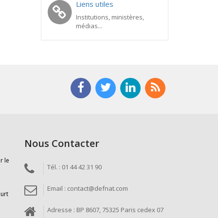
Liens utiles
Institutions, ministères,
médias...
Nous Contacter
r le
Tél. : 01 44 42 31 90
Email : contact@defnat.com
ourt
Adresse : BP 8607, 75325 Paris cedex 07