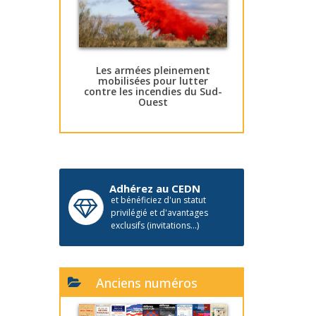
Les armées pleinement
mobilisées pour lutter
contre les incendies du Sud-
Ouest
Adhérez au CEDN
et bénéficiez d'un statut
privilégié et d'avantages
exclusifs (invitations...)
Anciens numéros