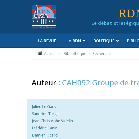
Panneau de gestion des cookies
RD
Le débat stratégiqu
LA REVUE
e
-RDN
BOUTIQUE
BIBL
Conditions générales de vente
Accueil
Bibliothèque
Recherche
Auteur :
CAH092 Groupe de tra
Julien Le Gars
Sandrine Turgis
Jean-Christophe Videlin
Frédéric Canini
Damien Ricard