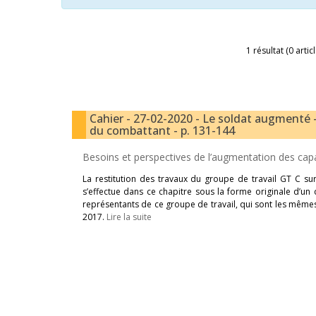
1 résultat (0 artic
Cahier - 27-02-2020 - Le soldat augmenté -
du combattant - p. 131-144
Besoins et perspectives de l’augmentation des capa
La restitution des travaux du groupe de travail GT C sur
s’effectue dans ce chapitre sous la forme originale d’un 
représentants de ce groupe de travail, qui sont les mêmes 
2017.
Lire la suite