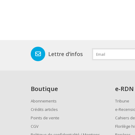
Lettre d'infos
Boutique
e
-RDN
Abonnements
Tribune
Crédits articles
e-Recensi
Points de vente
Cahiers de
CGV
Florilège h
Politique de confidentialité / Mentions
Repères