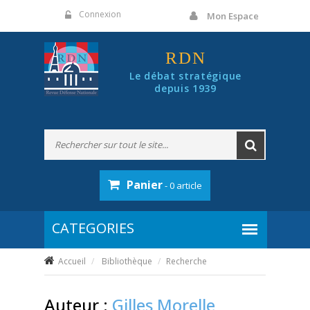
Panneau de gestion des cookies
Connexion
Mon Espace
RDN
Le débat stratégique
depuis 1939
Panier
- 0 article
Accueil
Bibliothèque
Recherche
Auteur :
Gilles Morelle