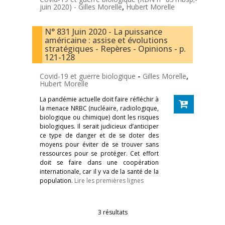
juin 2020) -
Gilles Morelle
,
Hubert Morelle
N° 831 Juin 2020 - La puissance
américaine : assise et évolutions
stratégiques - Repères - Opinions - p.
121-128
Covid-19 et guerre biologique
-
Gilles Morelle
,
Hubert Morelle
La pandémie actuelle doit faire réfléchir à
la menace NRBC (nucléaire, radiologique,
biologique ou chimique) dont les risques
biologiques. Il serait judicieux d’anticiper
ce type de danger et de se doter des
moyens pour éviter de se trouver sans
ressources pour se protéger. Cet effort
doit se faire dans une coopération
internationale, car il y va de la santé de la
population.
Lire les premières lignes
3 résultats