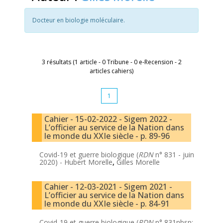
Docteur en biologie moléculaire.
3 résultats (1 article - 0 Tribune - 0 e-Recension - 2
articles cahiers)
1
Cahier - 15-02-2022 - Sigem 2022 -
L’officier au service de la Nation dans
le monde du XXIe siècle - p. 89-96
Covid-19 et guerre biologique (
RDN
n° 831 - juin
2020) -
Hubert Morelle
,
Gilles Morelle
Cahier - 12-03-2021 - Sigem 2021 -
L’officier au service de la Nation dans
le monde du XXIe siècle - p. 84-91
Covid-19 et guerre biologique (
RDN
n° 831nbsp;-