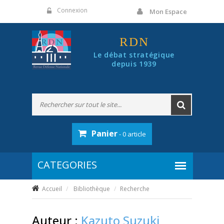
Panneau de gestion des cookies
Connexion
Mon Espace
RDN
Le débat stratégique
depuis 1939
Panier
- 0 article
Accueil
Bibliothèque
Recherche
Auteur :
Kazuto Suzuki