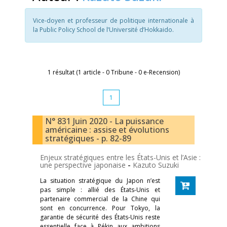
Vice-doyen et professeur de politique internationale à
la Public Policy School de l’Université d’Hokkaido.
1 résultat (1 article - 0 Tribune - 0 e-Recension)
1
N° 831 Juin 2020 - La puissance
américaine : assise et évolutions
stratégiques - p. 82-89
Enjeux stratégiques entre les États-Unis et l’Asie :
une perspective japonaise
-
Kazuto Suzuki
La situation stratégique du Japon n’est
pas simple : allié des États-Unis et
partenaire commercial de la Chine qui
sont en concurrence. Pour Tokyo, la
garantie de sécurité des États-Unis reste
essentielle face à Pékin aux ambitions