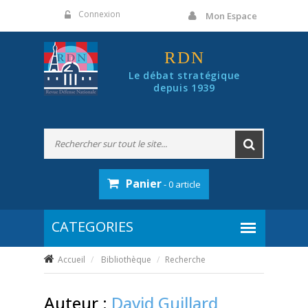
Panneau de gestion des cookies
Connexion
Mon Espace
RDN
Le débat stratégique
depuis 1939
Panier
- 0 article
Accueil
Bibliothèque
Recherche
Auteur :
David Guillard