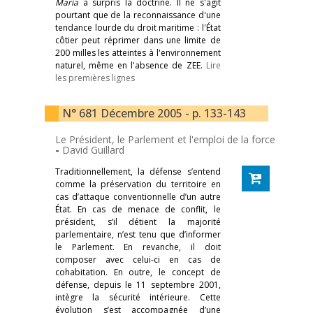
Maria
a surpris la doctrine. Il ne s'agit
pourtant que de la reconnaissance d'une
tendance lourde du droit maritime : l'État
côtier peut réprimer dans une limite de
200 milles les atteintes à l'environnement
naturel, même en l'absence de ZEE.
Lire
les premières lignes
N° 681 Décembre 2005 - p. 133-143
Le Président, le Parlement et l'emploi de la force
-
David Guillard
Traditionnellement, la défense s’entend
comme la préservation du territoire en
cas d’attaque conventionnelle d’un autre
État. En cas de menace de conflit, le
président, s’il détient la majorité
parlementaire, n’est tenu que d’informer
le Parlement. En revanche, il doit
composer avec celui-ci en cas de
cohabitation. En outre, le concept de
défense, depuis le 11 septembre 2001,
intègre la sécurité intérieure. Cette
évolution s’est accompagnée d’une