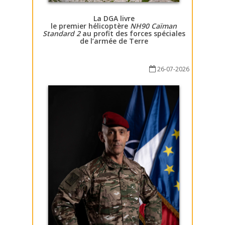
La DGA livre
le premier hélicoptère
NH90 Caïman
Standard 2
au profit des forces spéciales
de l’armée de Terre
26-07-2026