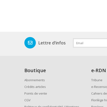
Lettre d'infos
Boutique
e
-RDN
Abonnements
Tribune
Crédits articles
e-Recensi
Points de vente
Cahiers de
CGV
Florilège h
Politique de confidentialité / Mentions
Repères