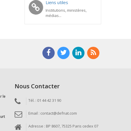
Liens utiles
Institutions, ministères,
médias...
Nous Contacter
r le
Tél. : 01 44 42 31 90
Email : contact@defnat.com
ourt
Adresse : BP 8607, 75325 Paris cedex 07