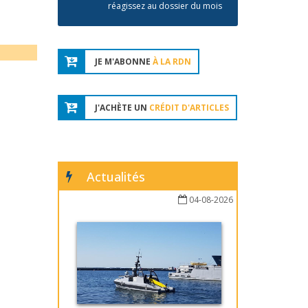
réagissez au dossier du mois
JE M'ABONNE
À LA RDN
J'ACHÈTE UN
CRÉDIT D'ARTICLES
Actualités
04-08-2026