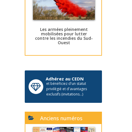
Les armées pleinement
mobilisées pour lutter
contre les incendies du Sud-
Ouest
Adhérez au CEDN
et bénéficiez d'un statut
privilégié et d'avantages
exclusifs (invitations...)
Anciens numéros