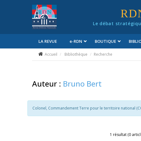
Panneau de gestion des cookies
RD
Le débat stratégiqu
LA REVUE
e
-RDN
BOUTIQUE
BIBL
Conditions générales de vente
Accueil
Bibliothèque
Recherche
Auteur :
Bruno Bert
Colonel, Commandement Terre pour le territoire national (
1 résultat (0 artic