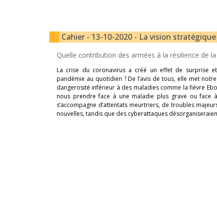
Cahier - 13-10-2020 - La vision stratégique
Quelle contribution des armées à la résilience de l
La crise du coronavirus a créé un effet de surprise 
pandémie au quotidien ? De l’avis de tous, elle met notre 
dangerosité inférieur à des maladies comme la fièvre Ebo
nous prendre face à une maladie plus grave ou face à 
s’accompagne d’attentats meurtriers, de troubles majeur
nouvelles, tandis que des cyberattaques désorganiseraie