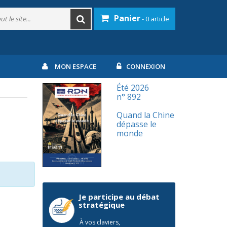
Panier
- 0 article
MON ESPACE
CONNEXION
Été 2026
n° 892
Quand la Chine
dépasse le
monde
Je participe au débat
stratégique
À vos claviers,