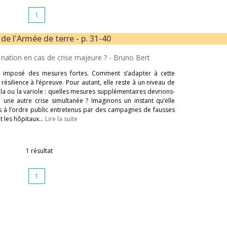
1
 de l'Armée de terre - p. 31-40
a nation en cas de crise majeure ? -
Bruno Bert
et imposé des mesures fortes. Comment s’adapter à cette
résilience à l’épreuve. Pour autant, elle reste à un niveau de
la ou la variole : quelles mesures supplémentaires devrions-
une autre crise simultanée ? Imaginons un instant qu’elle
s à l’ordre public entretenus par des campagnes de fausses
nt les hôpitaux…
Lire la suite
1 résultat
1