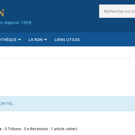
N
e depuis 1939
IOTHÈQUE
LA RDN
LIENS UTILES
COM-TN).
le - 0 Tribune - 0 e-Recension - 1 article cahier)