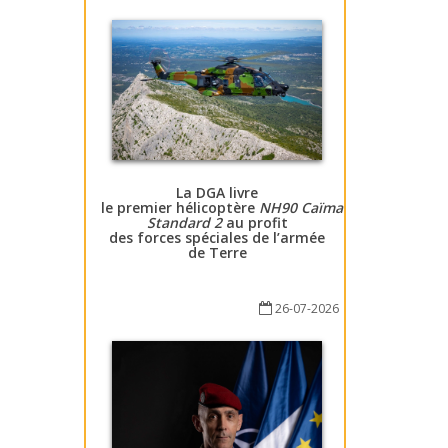
La DGA livre
le premier hélicoptère
NH90 Caïman
Standard 2
au profit
des forces spéciales de l’armée
de Terre
26-07-2026