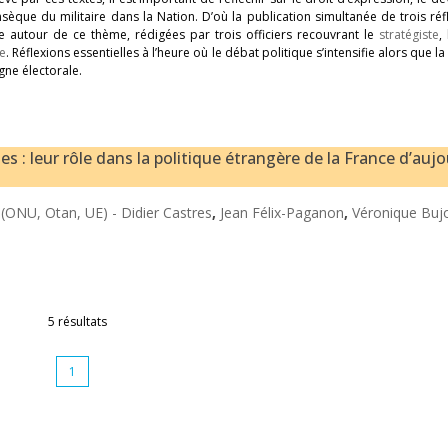
insèque du militaire dans la Nation. D’où la publication simultanée de trois réf
autour de ce thème, rédigées par trois officiers recouvrant le
stratégiste
,
re
. Réflexions essentielles à l’heure où le débat politique s’intensifie alors que l
ne électorale.
es : leur rôle dans la politique étrangère de la France d’auj
? (ONU, Otan, UE) -
Didier Castres
,
Jean Félix-Paganon
,
Véronique Buj
5 résultats
1