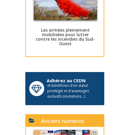
Les armées pleinement
mobilisées pour lutter
contre les incendies du Sud-
Ouest
Adhérez au CEDN
et bénéficiez d'un statut
privilégié et d'avantages
exclusifs (invitations...)
Anciens numéros