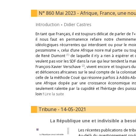
N° 860 Mai 2023 - Afrique, France, une nouv
Introduction
-
Didier Castres
En tant que Français, il est toujours délicat de parler d
il nous faut en permanence refaire notre cheminemen
idéologiques récurrentes qui interdisent ou pour le moins 
pessimisme », celui d’une Afrique noire mal partie ou tou
(1)
de René Dumont
de laquelle il n’y a rien à espérer 
veulent pas voir les SDF dans la rue qui leur tendent la mai
(2)
François-Xavier Verschave
, vivent encore et toujours du
et déficiences africaines sur le seul compte de la colonisatio
celle de la méthode Coué qui résonne parfois à Addis-Abe
une Afrique dopée par une croissance économique inso
seulement ralentie par la cupidité et l’héritage des pui
loin !
Lire la suite
Tribune - 14-05-2021
La République une et indivisible a beso
Les récentes publications de trib
Au-delà du questionnement soulevé