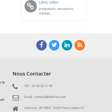
Liens utiles
Institutions, ministères,
médias...
Nous Contacter
r le
Tél. : 01 44 42 31 90
Email : contact@defnat.com
ourt
Adresse : BP 8607, 75325 Paris cedex 07