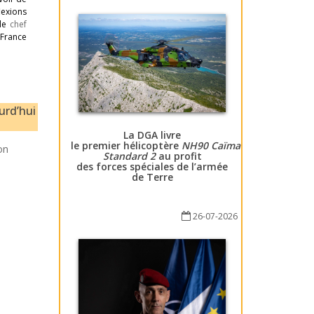
lexions
 le
chef
a France
ourd’hui
La DGA livre
le premier hélicoptère
NH90 Caïman
on
Standard 2
au profit
des forces spéciales de l’armée
de Terre
26-07-2026