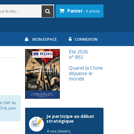
Panier
- 0 article
MON ESPACE
CONNEXION
Été 2026
n° 892
Quand la Chine
dépasse le
monde
té chef du
016), puis
Je participe au débat
stratégique
À vos claviers,