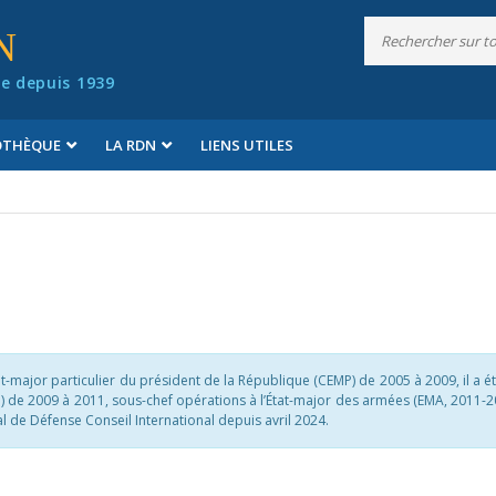
N
e depuis 1939
IOTHÈQUE
LA RDN
LIENS UTILES
at-major particulier du président de la République (CEMP) de 2005 à 2009, il a é
) de 2009 à 2011, sous-chef opérations à l’État-major des armées (EMA, 2011-2
 de Défense Conseil International depuis avril 2024.