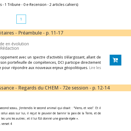
es - 1 Tribune - 0 e-Recension - 2 articles cahiers)
1
litaires - Préambule - p. 11-17
nde en évolution
 Rédaction
oppement avec un spectre d’activités s’élargissant, allant de
r son portefeuille de compétences, DCI participe directement
ance pour répondre aux nouveaux enjeux géopolitiques.
Lire les
uissance - Regards du CHEM - 72e session - p. 12-14
econd sceau, j’entendis le second animal qui disait : “Viens, et vois”. Et il
celui assis sur lui, il reçut le pouvoir de bannir la paix de la Terre, et de
les uns les autres ; et il lui fût donné une grande épée ».
, verset 4