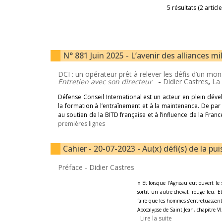
5 résultats (2 articl
N° 881 Juin 2025 - L’avenir des alliances mi
DCI : un opérateur prêt à relever les défis d’un mo
Entretien avec son directeur
-
Didier Castres
,
La
Défense Conseil International est un acteur en plein dével
la formation à l’entraînement et à la maintenance. De pa
au soutien de la BITD française et à l’influence de la Fr
premières lignes
Cahier - 20-07-2023 - Au(x) défi(s) de la p
Préface -
Didier Castres
« Et lorsque l’Agneau eut ouvert le s
sortit un autre cheval, rouge feu. Et 
faire que les hommes s’entretuassent 
Apocalypse de Saint Jean, chapitre VI
Lire la suite