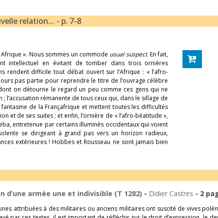
elle relation… - p. 7-8
e l’« Afrique ». Nous sommes un commode
usual suspect
. En fait,
t intellectuel en évitant de tomber dans trois ornières
rendent difficile tout débat ouvert sur l’Afrique : « l’afro-
jours pas partie pour reprendre le titre de l’ouvrage célèbre
et dont on détourne le regard un peu comme ces gens qui ne
n ; l’accusation rémanente de tous ceux qui, dans le sillage de
 fantasme de la Françafrique et mettent toutes les difficultés
n et de ses suites ; et enfin, l’ornière de « l’afro-béatitude »,
ba, entretenue par certains illuminés occidentaux qui voient
lente se dirigeant à grand pas vers un horizon radieux,
ssances extérieures ! Hobbes et Rousseau ne sont jamais bien
in d’une armée une et indivisible (T 1282)
-
Didier Castres
- 2 pa
unes attribuées à des militaires ou anciens militaires ont suscité de vives polé
 par ces textes, il est important de réfléchir sur le droit d’expression, le de