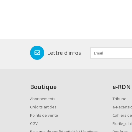
Lettre d'infos
Boutique
e
-RDN
Abonnements
Tribune
Crédits articles
e-Recensi
Points de vente
Cahiers de
CGV
Florilège h
Politique de confidentialité / Mentions
Repères