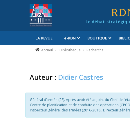
Panneau de gestion des cookies
RD
Le débat stratégiqu
LA REVUE
e
-RDN
BOUTIQUE
BIBL
Conditions générales de vente
Accueil
Bibliothèque
Recherche
Auteur :
Didier Castres
Général d’armée (2S). Après avoir été adjoint du Chef de l’ét
Centre de planification et de conduite des opérations (CPCO
Inspecteur général des armées (2016-2018). Directeur général