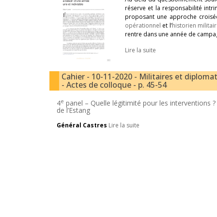
réserve et la responsabilité intr
proposant une approche croisée 
opérationnel
et l’
historien militai
rentre dans une année de campag
Lire la suite
Cahier - 10-11-2020 - Militaires et diplomat
- Actes de colloque - p. 45-54
e
4
panel – Quelle légitimité pour les interventions 
de l’Estang
Général Castres
Lire la suite