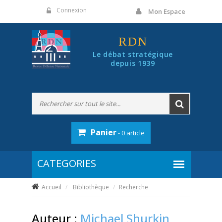
Panneau de gestion des cookies
Connexion
Mon Espace
RDN
Le débat stratégique
depuis 1939
Panier
- 0 article
Accueil
Bibliothèque
Recherche
Auteur :
Michael Shurkin