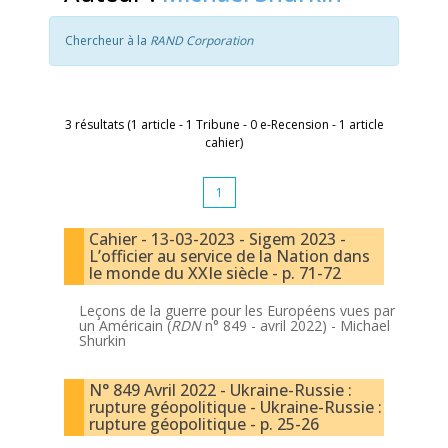
Chercheur à la
RAND Corporation
3 résultats (1 article - 1 Tribune - 0 e-Recension - 1 article
cahier)
1
Cahier - 13-03-2023 - Sigem 2023 -
L’officier au service de la Nation dans
le monde du XXIe siècle - p. 71-72
Leçons de la guerre pour les Européens vues par
un Américain (
RDN
n° 849 - avril 2022) -
Michael
Shurkin
N° 849 Avril 2022 - Ukraine-Russie :
rupture géopolitique - Ukraine-Russie :
rupture géopolitique - p. 25-26