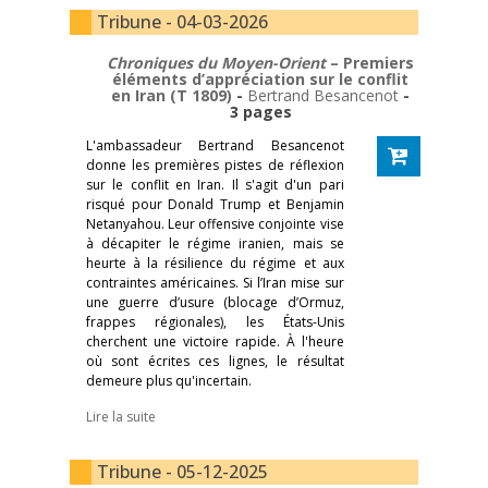
Tribune - 04-03-2026
Chroniques du Moyen-Orient
– Premiers
éléments d’appréciation sur le conflit
en Iran (T 1809)
-
Bertrand Besancenot
-
3 pages
L'ambassadeur Bertrand Besancenot
donne les premières pistes de réflexion
sur le conflit en Iran. Il s'agit d'un pari
risqué pour Donald Trump et Benjamin
Netanyahou. Leur offensive conjointe vise
à décapiter le régime iranien, mais se
heurte à la résilience du régime et aux
contraintes américaines. Si l’Iran mise sur
une guerre d’usure (blocage d’Ormuz,
frappes régionales), les États-Unis
cherchent une victoire rapide. À l'heure
où sont écrites ces lignes, le résultat
demeure plus qu'incertain.
Lire la suite
Tribune - 05-12-2025