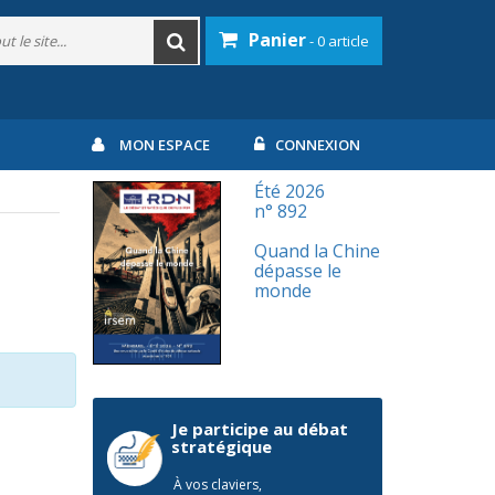
Panier
- 0 article
MON ESPACE
CONNEXION
Été 2026
n° 892
Quand la Chine
dépasse le
monde
Je participe au débat
stratégique
À vos claviers,