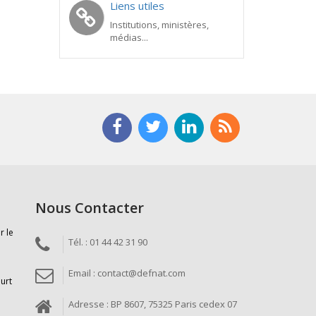
Liens utiles
Institutions, ministères,
médias...
Nous Contacter
r le
Tél. : 01 44 42 31 90
Email : contact@defnat.com
ourt
Adresse : BP 8607, 75325 Paris cedex 07