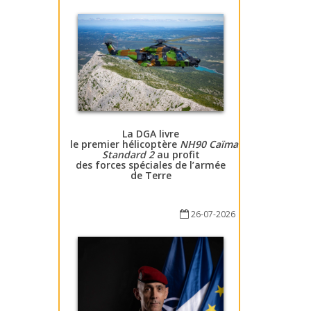
La DGA livre
le premier hélicoptère
NH90 Caïman
Standard 2
au profit
des forces spéciales de l’armée
de Terre
26-07-2026