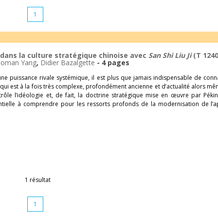
1
dans la culture stratégique chinoise avec
San Shi Liu Ji
(T 124
aoman Yang
,
Didier Bazalgette
- 4 pages
ne puissance rivale systémique, il est plus que jamais indispensable de conna
 qui est à la fois très complexe, profondément ancienne et d’actualité alors m
rôle l’idéologie et, de fait, la doctrine stratégique mise en œuvre par Pékin
tielle à comprendre pour les ressorts profonds de la modernisation de l’a
1 résultat
1