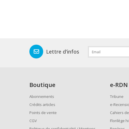
Lettre d'infos
Boutique
e
-RDN
Abonnements
Tribune
Crédits articles
e-Recensi
Points de vente
Cahiers de
CGV
Florilège h
Politique de confidentialité / Mentions
Repères