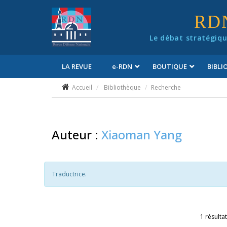
Panneau de gestion des cookies
RD
Le débat stratégiqu
LA REVUE
e
-RDN
BOUTIQUE
BIBL
Conditions générales de vente
Accueil
Bibliothèque
Recherche
Auteur :
Xiaoman Yang
Traductrice.
1 résultat