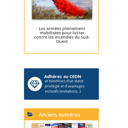
Les armées pleinement
mobilisées pour lutter
contre les incendies du Sud-
Ouest
Adhérez au CEDN
et bénéficiez d'un statut
privilégié et d'avantages
exclusifs (invitations...)
Anciens numéros