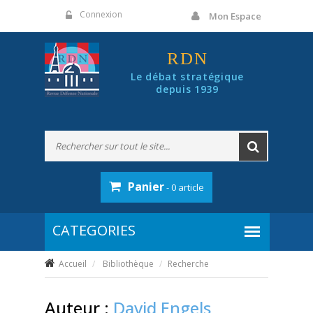
Panneau de gestion des cookies
Connexion
Mon Espace
RDN
Le débat stratégique
depuis 1939
Panier
- 0 article
Accueil
Bibliothèque
Recherche
Auteur :
David Engels