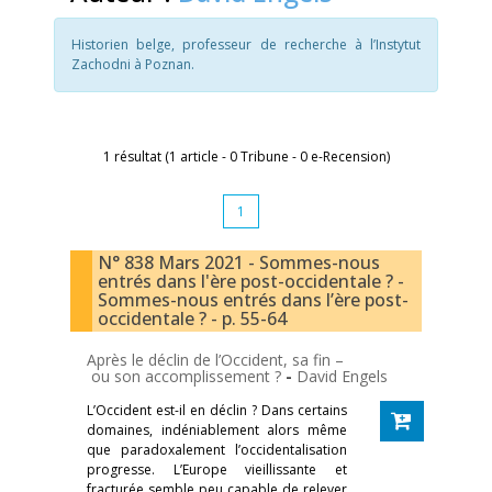
Historien belge, professeur de recherche à l’Instytut
Zachodni à Poznan.
1 résultat (1 article - 0 Tribune - 0 e-Recension)
1
N° 838 Mars 2021 - Sommes-nous
entrés dans l'ère post-occidentale ? -
Sommes-nous entrés dans l’ère post-
occidentale ? - p. 55-64
Après le déclin de l’Occident, sa fin –
ou son accomplissement ?
-
David Engels
L’Occident est-il en déclin ? Dans certains
domaines, indéniablement alors même
que paradoxalement l’occidentalisation
progresse. L’Europe vieillissante et
fracturée semble peu capable de relever