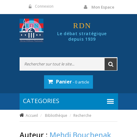
Panneau de gestion des cookies
Connexion
Mon Espace
RDN
Le débat stratégique
depuis 1939
Panier
- 0 article
Accueil
Bibliothèque
Recherche
Auteur :
Mehdi Bouchenak