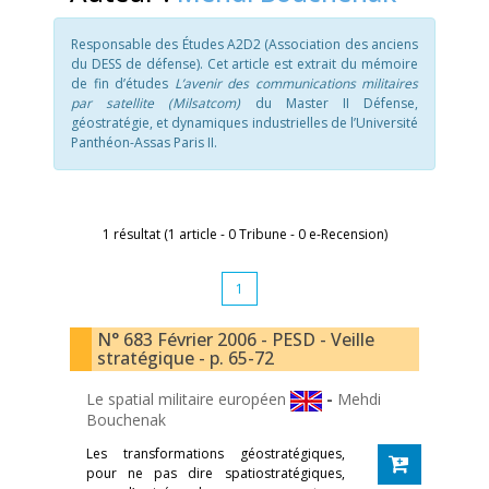
Responsable des Études A2D2 (Association des anciens
du DESS de défense). Cet article est extrait du mémoire
de fin d’études
L’avenir des communications militaires
par satellite (Milsatcom)
du Master II Défense,
géostratégie, et dynamiques industrielles de l’Université
Panthéon-Assas Paris II.
1 résultat (1 article - 0 Tribune - 0 e-Recension)
1
N° 683 Février 2006 - PESD - Veille
stratégique - p. 65-72
Le spatial militaire européen
-
Mehdi
Bouchenak
Les transformations géostratégiques,
pour ne pas dire spatiostratégiques,