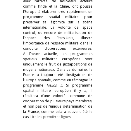
avec l’arrivée de nouveaux acteurs
comme l’Inde et la Chine, ont poussé
l’Europe à élaborer très rapidement un
programme spatial militaire pour
préserver sa légitimité sur la scène
internationale. La volonté de space
control, ou encore de militarisation de
l’espace des États-Unis, illustre
l’importance de l’espace militaire dans la
conduite d’opérations extérieures.
À l’heure actuelle, les programmes
spatiaux militaires européens sont
uniquement le fruit de juxtapositions de
moyens nationaux. Dans ce domaine, la
France a toujours été l’instigatrice de
l’Europe spatiale, comme en témoigne le
programme
Helios II
. Si programme
spatial militaire européen il y a, il
résultera d’une volonté commune de
coopération de plusieurs pays membres,
et non pas de l’unique détermination de
la France, comme cela a souvent été le
cas.
Lire les premières lignes