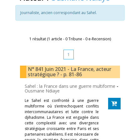
Journaliste, ancien correspondant au Sahel.
1 résultat (1 article - 0 Tribune - 0 e-Recension)
1
N° 841 Juin 2021 - La France, acteur
stratégique ? - p. 81-86
Sahel : la France dans une guerre multiforme
-
Ousmane Ndiaye
Le Sahel est confronté à une guerre
multiforme où s’entrechoquent conflits
intercommunautaires et lutte contre le
djihadisme. La France est engagée dans
cette complexité avec une divergence
stratégique croissante entre Paris et ses
partenaires sahéliens. Il est nécessaire de
revoir la stratégie française dans cette