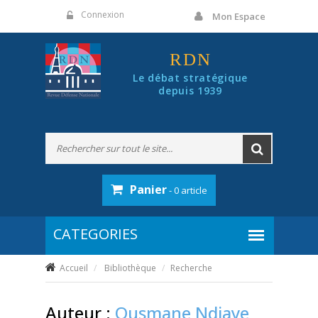
Panneau de gestion des cookies
Connexion
Mon Espace
RDN
Le débat stratégique
depuis 1939
Panier
- 0 article
Accueil
Bibliothèque
Recherche
Auteur :
Ousmane Ndiaye