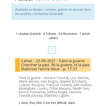
Étudiante en Master « Armées, guerres et sécurité dans
les sociétés » (Sorbonne Université).
1 résultat (0 article - 0 Tribune - 0 e-Recension - 1 article
cahier)
1
Cahier - 23-06-2021 - Faire la guerre.
Chercher la paix. Ni la guerre, ni la paix.
Maîtriser l’entre-deux - p. 17-37
Faire la guerre -
Antoine Coustal
,
Loïc Berche
,
Marie Jansen
,
Ivan Begov
,
Mayeul Brochard
,
Ludovic Bucquet
,
François Durand
,
Julie Guillon
,
Abdelghani Lounici
,
Chloé Masero
,
Medhi Nor
,
Emma Poznanski
,
Joffrey Rogel
,
Faustine
Tedoldi-Jotreau
,
Matthieu Ugolini
« Ainsi, d’un côté, il est très difficile, dans