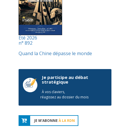
Été 2026
n° 892
Quand la Chine dépasse le monde
Je participe au débat
stratégique
À vos claviers,
réagissez au dossier du mois
JE M'ABONNE
À LA RDN