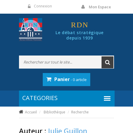
Panneau de gestion des cookies
Connexion
Mon Espace
RDN
Le débat stratégique
depuis 1939
Panier
- 0 article
Accueil
Bibliothèque
Recherche
Auteur :
Julie Guillon