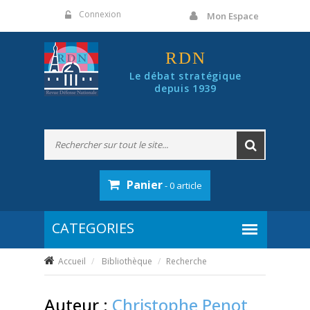
Panneau de gestion des cookies
Connexion
Mon Espace
RDN
Le débat stratégique
depuis 1939
Panier
- 0 article
Accueil
Bibliothèque
Recherche
Auteur :
Christophe Penot