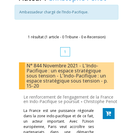
Ambassadeur chargé de l’Indo-Pacifique.
1 résultat (1 article - 0 Tribune - 0 e-Recension)
1
N° 844 Novembre 2021 - L'Indo-
Pacifique : un espace stratégique
sous tension - L'Indo-Pacifique : un
espace stratégique sous tension - p.
15-20
Le renforcement de l’engagement de la France
en Indo-Pacifique se poursuit
-
Christophe Penot
La France est une puissance régionale
dans la zone indo-pacifique et de ce fait,
un acteur important. Avec l’Union
européenne, Paris veut accroître ses
partenariats dans une démarche