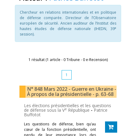
Chercheur en relations internationales et en politique
de défense comparée. Directeur de l’Observatoire
européen de sécurité. Ancien auditeur de l’Institut des
e
hautes études de défense nationale (IHEDN, 39
session).
1 résultat (1 article - 0 Tribune - 0 e-Recension)
1
N° 848 Mars 2022 - Guerre en Ukraine -
À propos de la présidentielle - p. 63-68
Les élections présidentielles et les questions
e
de défense sous la V
République
-
Patrice
Buffotot
Les questions de défense, bien qu’au
cœur de la fonction présidentielle, ont
perdu de leur importance lors des