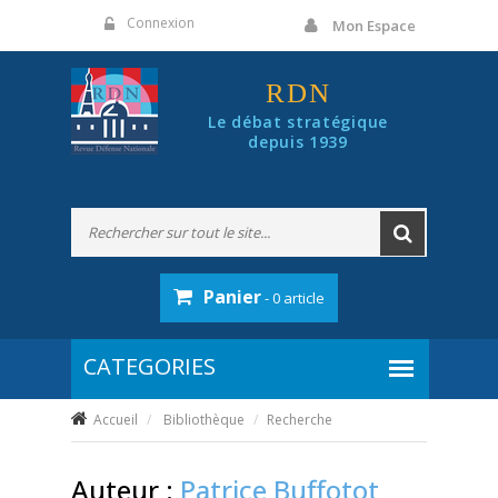
Panneau de gestion des cookies
Connexion
Mon Espace
RDN
Le débat stratégique
depuis 1939
Panier
- 0 article
Accueil
Bibliothèque
Recherche
Auteur :
Patrice Buffotot