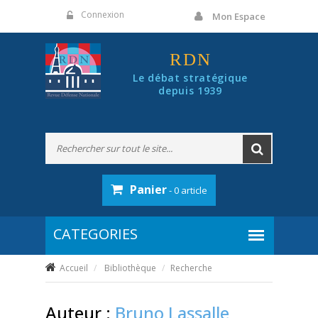
Panneau de gestion des cookies
Connexion
Mon Espace
RDN
Le débat stratégique
depuis 1939
Panier
- 0 article
Accueil
Bibliothèque
Recherche
Auteur :
Bruno Lassalle