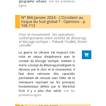
géographie urbaine.
Lire les premières
lignes
N° 866 Janvier 2024 - L’Occident au
risque du Sud global ? - Opinions - p.
106-113
Choc et mouvement : les opérations
contemporaines entre volonté de
Blitzkrieg
et blocage tactique
-
Thibault Fouillet
,
Bruno
Lassalle
La guerre en Ukraine est toujours très
riche en retour d’expérience avec le
constat du blocage tactique, mettant à
mal le concept du
Blitzkrieg
privilégiant la
décision par le choc et le mouvement. Il
faut donc retrouver des capacités
permettant de renouer avec l’idée de la
manœuvre reposant sur les principes
fondamentaux définis par le Maréchal
Foch il y a plus d’un siècle.
Lire les
premières lignes