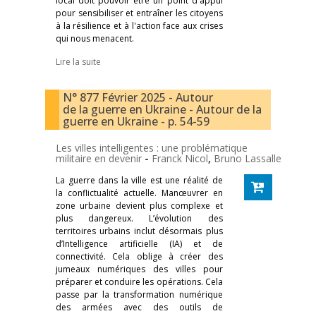
local doit pouvoir être un point d'appui
pour sensibiliser et entraîner les citoyens
à la résilience et à l'action face aux crises
qui nous menacent.
Lire la suite
N° 877 Février 2025 - Autour
de la guerre en Ukraine - Autour de la
guerre en Ukraine - p. 54-59
Les villes intelligentes : une problématique
militaire en devenir
-
Franck Nicol
,
Bruno Lassalle
La guerre dans la ville est une réalité de
la conflictualité actuelle. Manœuvrer en
zone urbaine devient plus complexe et
plus dangereux. L’évolution des
territoires urbains inclut désormais plus
d’Intelligence artificielle (IA) et de
connectivité. Cela oblige à créer des
jumeaux numériques des villes pour
préparer et conduire les opérations. Cela
passe par la transformation numérique
des armées avec des outils de