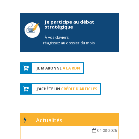
Je participe au débat
stratégique
À vos claviers,
réagissez au dossier du mois
JE M'ABONNE
À LA RDN
J'ACHÈTE UN
CRÉDIT D'ARTICLES
Actualités
04-08-2026