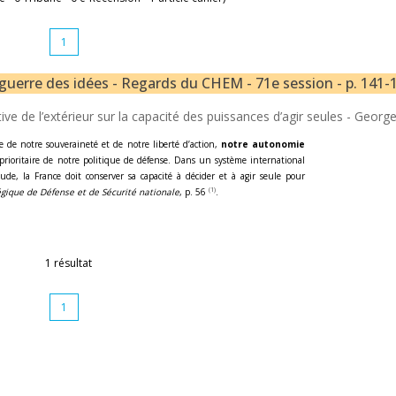
1
t guerre des idées - Regards du CHEM - 71e session - p. 141-
e de l’extérieur sur la capacité des puissances d’agir seules -
George
ce de notre souveraineté et de notre liberté d’action,
notre autonomie
prioritaire de notre politique de défense. Dans un système international
itude, la France doit conserver sa capacité à décider et à agir seule pour
(1)
gique de Défense et de Sécurité nationale
, p. 56
.
1 résultat
1