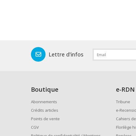
Lettre d'infos
Boutique
e
-RDN
Abonnements
Tribune
Crédits articles
e-Recensi
Points de vente
Cahiers de
CGV
Florilège h
Politique de confidentialité / Mentions
Repères