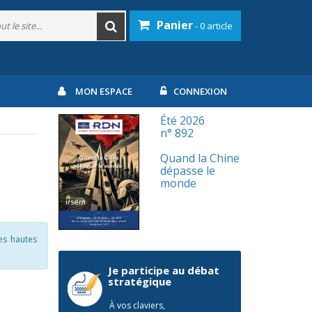
Panier
- 0 article
MON ESPACE
CONNEXION
Été 2026
n° 892
Quand la Chine
dépasse le
monde
des hautes
Je participe au débat
stratégique
À vos claviers,