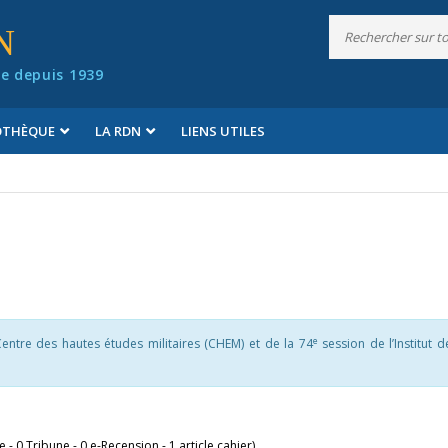
N
e depuis 1939
IOTHÈQUE
LA RDN
LIENS UTILES
e
entre des hautes études militaires (CHEM) et de la 74
session de l’Institut 
le - 0 Tribune - 0 e-Recension - 1 article cahier)