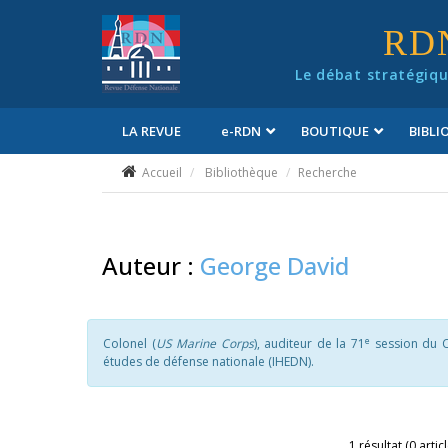
Panneau de gestion des cookies
RD
Le débat stratégiqu
LA REVUE
e
-RDN
BOUTIQUE
BIBL
Conditions générales de vente
Accueil
Bibliothèque
Recherche
Auteur :
George David
e
Colonel (
US Marine Corps
), auditeur de la 71
session du C
études de défense nationale (IHEDN).
1 résultat (0 artic