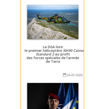
La DGA livre
le premier hélicoptère
NH90 Caïman
Standard 2
au profit
des forces spéciales de l’armée
de Terre
26-07-2026