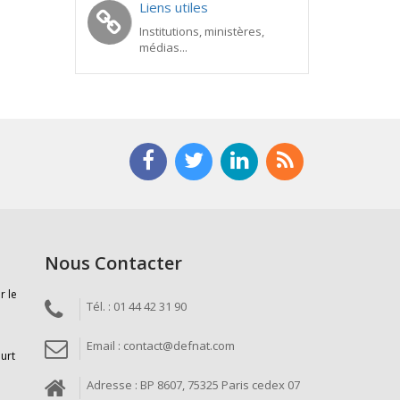
Liens utiles
Institutions, ministères,
médias...
Nous Contacter
r le
Tél. : 01 44 42 31 90
Email : contact@defnat.com
ourt
Adresse : BP 8607, 75325 Paris cedex 07