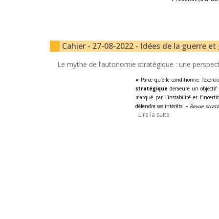
Cahier - 27-08-2022 - Idées de la guerre e
Le mythe de l’autonomie stratégique : une perspectiv
«
Parce qu’elle conditionne l’exerci
stratégique
demeure un objectif 
marqué par l’instabilité et l’incert
défendre ses intérêts. »
Revue straté
Lire la suite