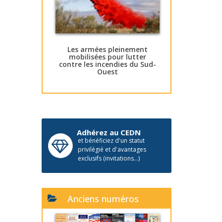
Les armées pleinement
mobilisées pour lutter
contre les incendies du Sud-
Ouest
Adhérez au CEDN
et bénéficiez d'un statut
privilégié et d'avantages
exclusifs (invitations...)
Anciens numéros