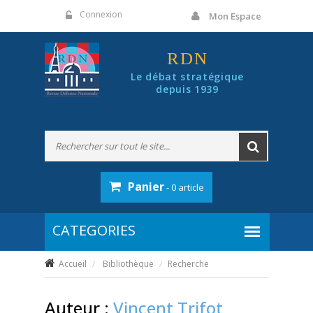
Panneau de gestion des cookies
Connexion
Mon Espace
RDN
Le débat stratégique
depuis 1939
Panier
- 0 article
Accueil
Bibliothèque
Recherche
Auteur :
Vincent Trifot