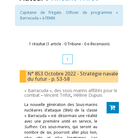
Capitaine de frégate. Officier de programme «
Barracuda » à l’EMM.
1 résultat (1 article - 0 Tribune - 0 e-Recension)
1
N° 853 Octobre 2022 - Stratégie navale
du futur - p. 53-58
« Barracuda », des sous-marins affûtés pour le
combat
-
Vincent Trifot
,
Hélène Dupuis
La nouvelle génération des Sous-marins
nucléaires d’attaque (SNA) de la classe
« Barracuda » est désormais une réalité
avec une première unité en service, le
Suffren
. Ces sous-marins, qui seront au
nombre de six, pourront aller plus loin,
plus vite et plus longtemps. Les