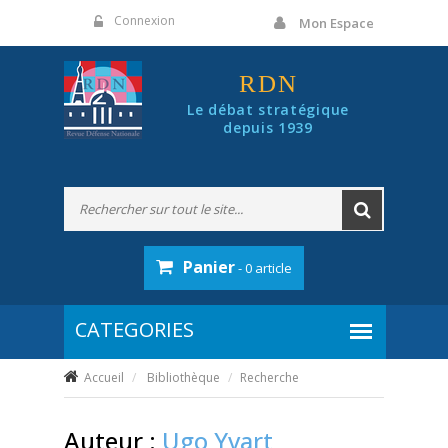
Panneau de gestion des cookies
Connexion
Mon Espace
RDN
Le débat stratégique
depuis 1939
Panier
- 0 article
Accueil
Bibliothèque
Recherche
Auteur :
Ugo Yvart