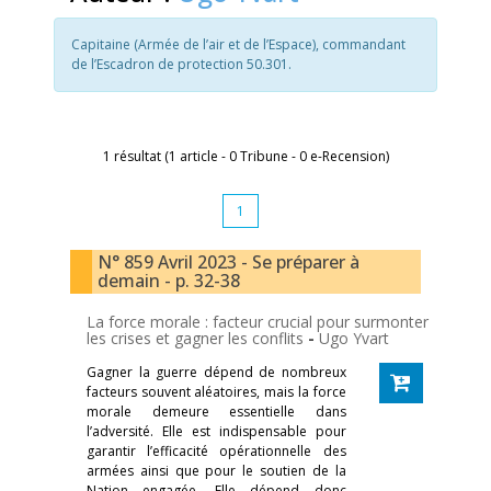
Capitaine (Armée de l’air et de l’Espace), commandant
de l’Escadron de protection 50.301.
1 résultat (1 article - 0 Tribune - 0 e-Recension)
1
N° 859 Avril 2023 - Se préparer à
demain - p. 32-38
La force morale : facteur crucial pour surmonter
les crises et gagner les conflits
-
Ugo Yvart
Gagner la guerre dépend de nombreux
facteurs souvent aléatoires, mais la force
morale demeure essentielle dans
l’adversité. Elle est indispensable pour
garantir l’efficacité opérationnelle des
armées ainsi que pour le soutien de la
Nation engagée. Elle dépend donc