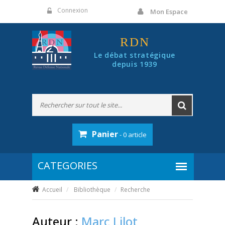
Panneau de gestion des cookies
Connexion
Mon Espace
RDN
Le débat stratégique
depuis 1939
Panier
- 0 article
Accueil
Bibliothèque
Recherche
Auteur :
Marc Lilot