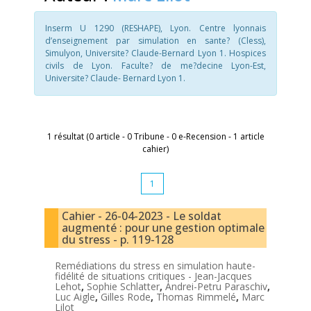
Inserm U 1290 (RESHAPE), Lyon. Centre lyonnais
d’enseignement par simulation en sante? (Cless),
Simulyon, Universite? Claude-Bernard Lyon 1. Hospices
civils de Lyon. Faculte? de me?decine Lyon-Est,
Universite? Claude- Bernard Lyon 1.
1 résultat (0 article - 0 Tribune - 0 e-Recension - 1 article
cahier)
1
Cahier - 26-04-2023 - Le soldat
augmenté : pour une gestion optimale
du stress - p. 119-128
Remédiations du stress en simulation haute-
fidélité de situations critiques -
Jean-Jacques
Lehot
,
Sophie Schlatter
,
Andrei-Petru Paraschiv
,
Luc Aigle
,
Gilles Rode
,
Thomas Rimmelé
,
Marc
Lilot