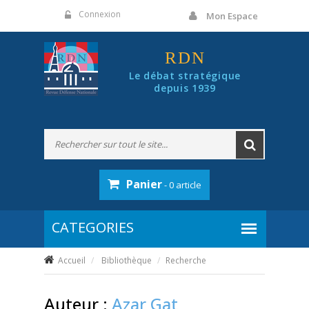
Panneau de gestion des cookies
Connexion
Mon Espace
RDN
Le débat stratégique
depuis 1939
Panier
- 0 article
Accueil
Bibliothèque
Recherche
Auteur :
Azar Gat