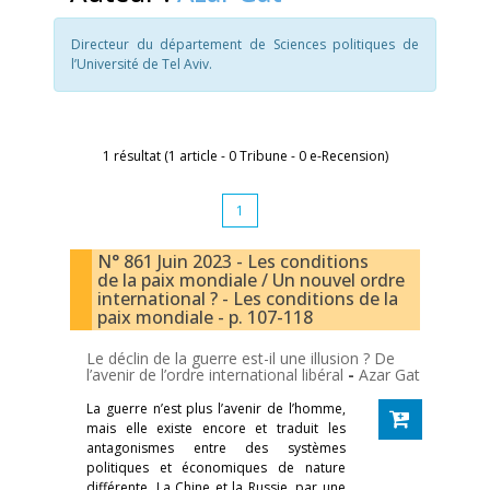
Directeur du département de Sciences politiques de
l’Université de Tel Aviv.
1 résultat (1 article - 0 Tribune - 0 e-Recension)
1
N° 861 Juin 2023 - Les conditions
de la paix mondiale / Un nouvel ordre
international ? - Les conditions de la
paix mondiale - p. 107-118
Le déclin de la guerre est-il une illusion ? De
l’avenir de l’ordre international libéral
-
Azar Gat
La guerre n’est plus l’avenir de l’homme,
mais elle existe encore et traduit les
antagonismes entre des systèmes
politiques et économiques de nature
différente. La Chine et la Russie, par une