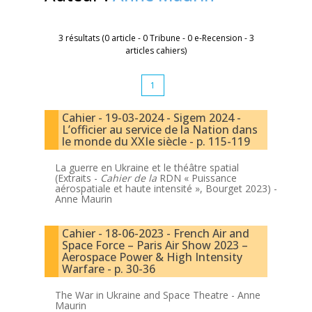
3 résultats (0 article - 0 Tribune - 0 e-Recension - 3
articles cahiers)
1
Cahier - 19-03-2024 - Sigem 2024 -
L’officier au service de la Nation dans
le monde du XXIe siècle - p. 115-119
La guerre en Ukraine et le théâtre spatial
(Extraits -
Cahier de la
RDN « Puissance
aérospatiale et haute intensité », Bourget 2023) -
Anne Maurin
Cahier - 18-06-2023 - French Air and
Space Force – Paris Air Show 2023 –
Aerospace Power & High Intensity
Warfare - p. 30-36
The War in Ukraine and Space Theatre -
Anne
Maurin