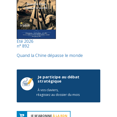
Été 2026
n° 892
Quand la Chine dépasse le monde
Je participe au débat
stratégique
À vos claviers,
réagissez au dossier du mois
JE M'ABONNE
À LA RDN