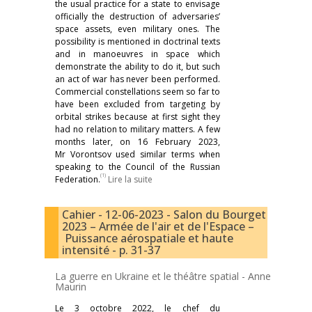
the usual practice for a state to envisage
officially the destruction of adversaries’
space assets, even military ones. The
possibility is mentioned in doctrinal texts
and in manoeuvres in space which
demonstrate the ability to do it, but such
an act of war has never been performed.
Commercial constellations seem so far to
have been excluded from targeting by
orbital strikes because at first sight they
had no relation to military matters. A few
months later, on 16 February 2023,
Mr Vorontsov used similar terms when
speaking to the Council of the Russian
(1)
Federation.
Lire la suite
Cahier - 12-06-2023 - Salon du Bourget
2023 – Armée de l'air et de l'Espace –
Puissance aérospatiale et haute
intensité - p. 31-37
La guerre en Ukraine et le théâtre spatial -
Anne
Maurin
Le 3 octobre 2022, le chef du