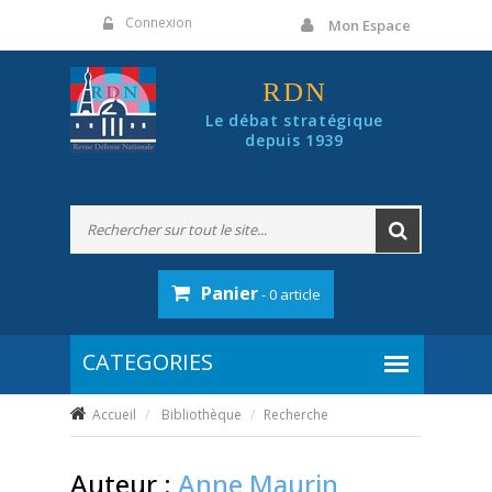
Panneau de gestion des cookies
Connexion
Mon Espace
RDN
Le débat stratégique
depuis 1939
Panier
- 0 article
Accueil
Bibliothèque
Recherche
Auteur :
Anne Maurin