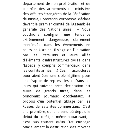
département de non-prolifération et de
contrôle des armements du ministère
des Affaires étrangères de la Fédération
de Russie, Constantin Vorontsov, déclare
devant le premier comité de l’Assemblée
générale des Nations unies : « Nous
voudrions souligner une tendance
extrêmement dangereuse, clairement
manifestée dans les événements en
cours en Ukraine. Il s’agit de l’utilisation
par les États-Unis et leurs alliés
d’éléments d’infrastructures civiles dans
l’Espace, y compris commerciaux, dans
les conflits armés. (…) Ces infrastructures
pourraient être une cible légitime pour
une frappe de représailles ». Dans les
jours qui suivent, cette déclaration est
suivie de grands titres, dans les
principaux journaux occidentaux, à
propos d’un potentiel ciblage par les
Russes de satellites commerciaux. C’est
une première, dans le sens où depuis le
début du conflit, et même auparavant, il
n’est pas courant qu’un État envisage
officiellement la destruction des moyens