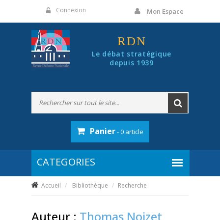
Panneau de gestion des cookies
Connexion
Mon Espace
RDN
Le débat stratégique
depuis 1939
Panier
- 0 article
Accueil
Bibliothèque
Recherche
Auteur :
Thomas Noizet