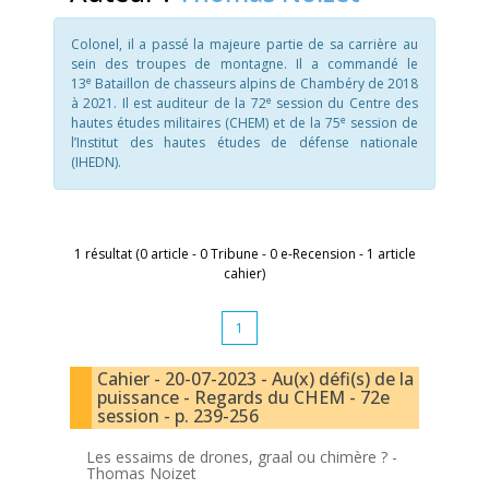
Colonel, il a passé la majeure partie de sa carrière au
sein des troupes de montagne. Il a commandé le
e
13
Bataillon de chasseurs alpins de Chambéry de 2018
e
à 2021. Il est auditeur de la 72
session du Centre des
e
hautes études militaires (CHEM) et de la 75
session de
l’Institut des hautes études de défense nationale
(IHEDN).
1 résultat (0 article - 0 Tribune - 0 e-Recension - 1 article
cahier)
1
Cahier - 20-07-2023 - Au(x) défi(s) de la
puissance - Regards du CHEM - 72e
session - p. 239-256
Les essaims de drones, graal ou chimère ? -
Thomas Noizet