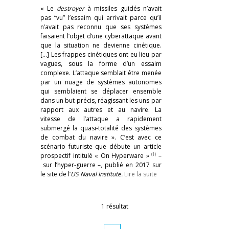
« Le
destroyer
à missiles guidés n’avait
pas “vu” l’essaim qui arrivait parce qu’il
n’avait pas reconnu que ses systèmes
faisaient l’objet d’une cyberattaque avant
que la situation ne devienne cinétique.
[…] Les frappes cinétiques ont eu lieu par
vagues, sous la forme d’un essaim
complexe. L’attaque semblait être menée
par un nuage de systèmes autonomes
qui semblaient se déplacer ensemble
dans un but précis, réagissant les uns par
rapport aux autres et au navire. La
vitesse de l’attaque a rapidement
submergé la quasi-totalité des systèmes
de combat du navire ». C’est avec ce
scénario futuriste que débute un article
(1)
prospectif intitulé « On Hyperware »
–
sur l’hyper-guerre –, publié en 2017 sur
le site de l’
US Naval Institute.
Lire la suite
1 résultat