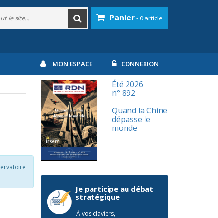
Panier
- 0 article
MON ESPACE
CONNEXION
Été 2026
n° 892
Quand la Chine
dépasse le
monde
servatoire
Je participe au débat
stratégique
À vos claviers,