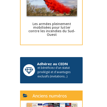
Les armées pleinement
mobilisées pour lutter
contre les incendies du Sud-
Ouest
Adhérez au CEDN
et bénéficiez d'un statut
privilégié et d'avantages
exclusifs (invitations...)
Anciens numéros