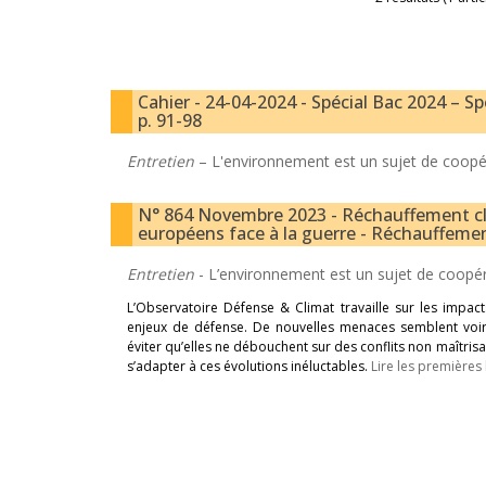
Cahier - 24-04-2024 - Spécial Bac 2024 – Sp
p. 91-98
Entretien
– L'environnement est un sujet de coopér
N° 864 Novembre 2023 - Réchauffement cli
européens face à la guerre - Réchauffemen
Entretien
- L’environnement est un sujet de coopér
L’Observatoire Défense & Climat travaille sur les impa
enjeux de défense. De nouvelles menaces semblent voir
éviter qu’elles ne débouchent sur des conflits non maîtrisa
s’adapter à ces évolutions inéluctables.
Lire les premières 