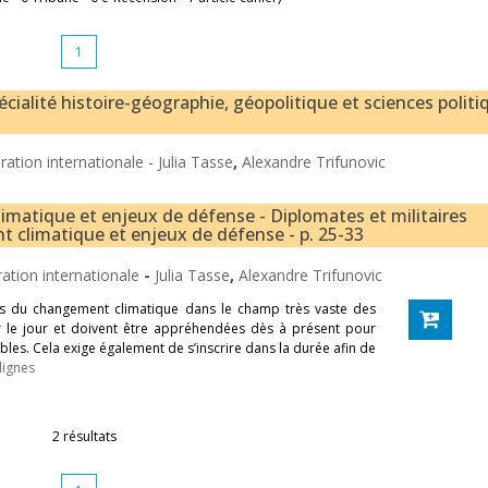
1
écialité histoire-géographie, géopolitique et sciences politi
ation internationale -
Julia Tasse
,
Alexandre Trifunovic
matique et enjeux de défense - Diplomates et militaires
t climatique et enjeux de défense - p. 25-33
ation internationale
-
Julia Tasse
,
Alexandre Trifunovic
cts du changement climatique dans le champ très vaste des
 le jour et doivent être appréhendées dès à présent pour
bles. Cela exige également de s’inscrire dans la durée afin de
lignes
2 résultats