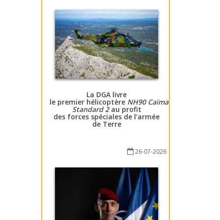
La DGA livre
le premier hélicoptère
NH90 Caïman
Standard 2
au profit
des forces spéciales de l’armée
de Terre
26-07-2026