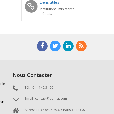
Liens utiles
Institutions, ministères,
médias...
Nous Contacter
r le
Tél. : 01 44 42 31 90
Email : contact@defnat.com
ourt
Adresse : BP 8607, 75325 Paris cedex 07