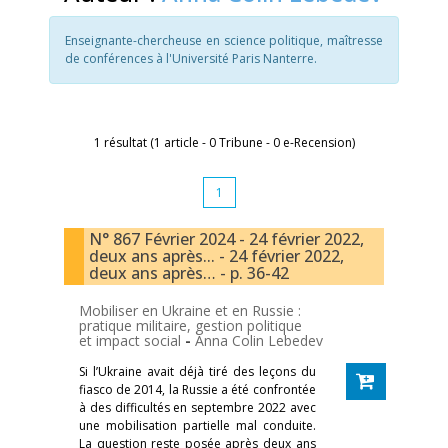
Enseignante-chercheuse en science politique, maîtresse
de conférences à l'Université Paris Nanterre.
1 résultat (1 article - 0 Tribune - 0 e-Recension)
1
N° 867 Février 2024 - 24 février 2022,
deux ans après... - 24 février 2022,
deux ans après… - p. 36-42
Mobiliser en Ukraine et en Russie :
pratique militaire, gestion politique
et impact social
-
Anna Colin Lebedev
Si l’Ukraine avait déjà tiré des leçons du
fiasco de 2014, la Russie a été confrontée
à des difficultés en septembre 2022 avec
une mobilisation partielle mal conduite.
La question reste posée après deux ans