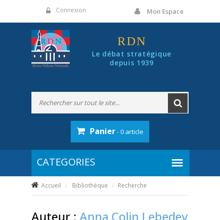
Panneau de gestion des cookies
Connexion
Mon Espace
RDN
Le débat stratégique
depuis 1939
Panier
- 0 article
Accueil
Bibliothèque
Recherche
Auteur :
Anna Colin Lebedev