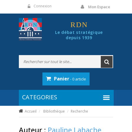
Panneau de gestion des cookies
Connexion
Mon Espace
RDN
Le débat stratégique
depuis 1939
Panier
- 0 article
Accueil
Bibliothèque
Recherche
Auteur :
Pauline Lahache