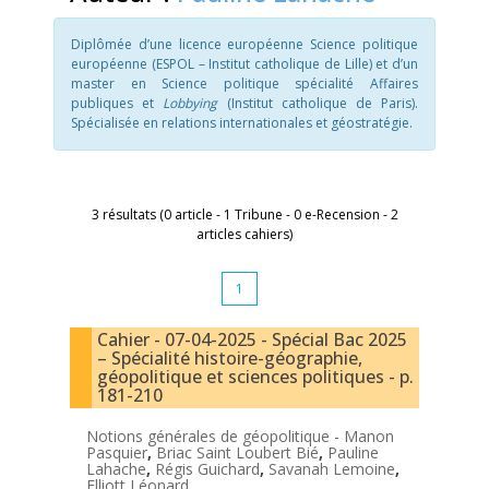
Diplômée d’une licence européenne Science politique
européenne (ESPOL – Institut catholique de Lille) et d’un
master en Science politique spécialité Affaires
publiques et
Lobbying
(Institut catholique de Paris).
Spécialisée en relations internationales et géostratégie.
3 résultats (0 article - 1 Tribune - 0 e-Recension - 2
articles cahiers)
1
Cahier - 07-04-2025 - Spécial Bac 2025
– Spécialité histoire-géographie,
géopolitique et sciences politiques - p.
181-210
Notions générales de géopolitique -
Manon
Pasquier
,
Briac Saint Loubert Bié
,
Pauline
Lahache
,
Régis Guichard
,
Savanah Lemoine
,
Elliott Léonard