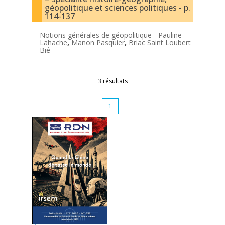
géopolitique et sciences politiques - p.
114-137
Notions générales de géopolitique -
Pauline
Lahache
,
Manon Pasquier
,
Briac Saint Loubert
Bié
3 résultats
1