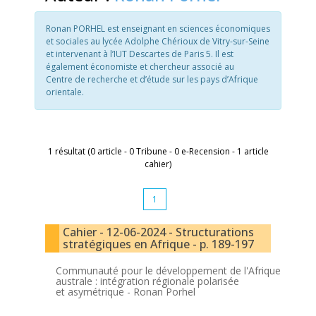
Ronan PORHEL est enseignant en sciences économiques
et sociales au lycée Adolphe Chérioux de Vitry-sur-Seine
et intervenant à l’IUT Descar­tes de Paris 5. Il est
également économiste et chercheur associé au
Centre de recherche et d’étude sur les pays d’Afrique
orientale.
1 résultat (0 article - 0 Tribune - 0 e-Recension - 1 article
cahier)
1
Cahier - 12-06-2024 - Structurations
stratégiques en Afrique - p. 189-197
Communauté pour le développement de l'Afrique
australe : intégration régionale polarisée
et asymétrique -
Ronan Porhel