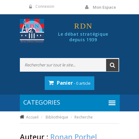
Panneau de gestion des cookies
Connexion
Mon Espace
RDN
Le débat stratégique
depuis 1939
Panier
- 0 article
Accueil
Bibliothèque
Recherche
Auteur :
Ronan Porhel