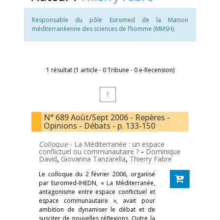
Responsable du pôle Euromed de la Maison
méditerranéenne des sciences de l’homme (MMSH).
1 résultat (1 article - 0 Tribune - 0 e-Recension)
1
N° 689 Août/Sept 2006 - Repères -
Opinions - Débats - p. 133-150
Colloque
- La Méditerranée : un espace
conflictuel ou communautaire ?
-
Dominique
David
,
Giovanna Tanzarella
,
Thierry Fabre
Le colloque du 2 février 2006, organisé
par Euromed-IHEDN, « La Méditerranée,
antagonisme entre espace conflictuel et
espace communautaire », avait pour
ambition de dynamiser le débat et de
susciter de nouvelles réflexions. Outre la