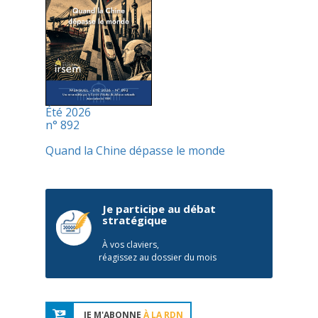
Été 2026
n° 892
Quand la Chine dépasse le monde
Je participe au débat
stratégique
À vos claviers,
réagissez au dossier du mois
JE M'ABONNE
À LA RDN