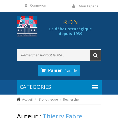
Panneau de gestion des cookies
Connexion
Mon Espace
RDN
Le débat stratégique
depuis 1939
Panier
- 0 article
Accueil
Bibliothèque
Recherche
Auteur :
Thierry Fabre