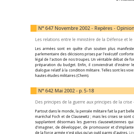
N° 647 Novembre 2002 - Repères - Opinions
Les relations entre le ministère de la Défense et l
Les armées sont en quête d'un soutien plus manifest
parlementaire des décisions prises par l'exécutif conforter
légal de l'action de nos troupes. Un véritable débat de f
préparation du budget. Enfin, il conviendrait d'insérer
dialogue relatif à la condition militaire. Telles sont les vo
hautes études militaires (Chem).
N° 642 Mai 2002 - p. 5-18
Des principes de la guerre aux principes de la crise
Partout dans le monde, la pensée militaire fait la part bel
maréchal Foch et de Clausewitz ; mais les crises se sont 
supplantent désormais les guerres clausewitziennes qu
d'imaginer, de développer, de promouvoir et d'implanter
de la force armée n'est plus qu'un outil parmi d'autres.
Lir