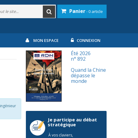
Panier
- 0 article
MON ESPACE
CONNEXION
Été 2026
n° 892
Quand la Chine
dépasse le
monde
’ingénieur
Je participe au débat
stratégique
À vos claviers,