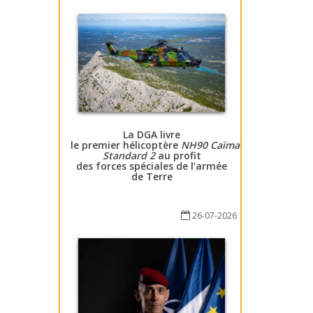
La DGA livre
le premier hélicoptère
NH90 Caïman
Standard 2
au profit
des forces spéciales de l’armée
de Terre
26-07-2026