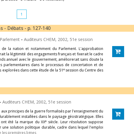
1
 - Débats - p. 127-140
e Parlement
-
Auditeurs CHEM, 2002, 51e session
e de la nation et notamment du Parlement. L'approbation
ait la légitimité des engagements français et fixerait le cadre
onds annuel avec le gouvernement, améliorerait sans doute la
 les parlementaires dans le processus de concertation et de
e
ies explorées dans cette étude de la 51
session du Centre des
-
Auditeurs CHEM, 2002, 51e session
le aux principes de la guerre formalisés par l'enseignement du
durablement installées dans le paysage géostratégique. Elles
e
i ont été la marque du XX
siècle. Leur résolution suppose
 une solution politique durable, cadre dans lequel l'emploi
e les premières lignes