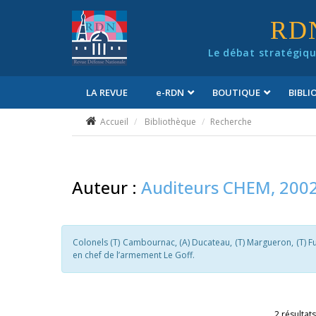
Panneau de gestion des cookies
RD
Le débat stratégiqu
LA REVUE
e
-RDN
BOUTIQUE
BIBL
Conditions générales de vente
Accueil
Bibliothèque
Recherche
Auteur :
Auditeurs CHEM, 2002
Colonels (T) Cambournac, (A) Ducateau, (T) Margueron, (T) Fugi
en chef de l’armement Le Goff.
2 résultats