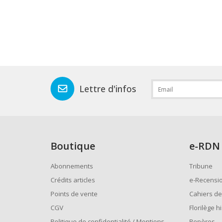
Lettre d'infos
Boutique
e
-RDN
Abonnements
Tribune
Crédits articles
e-Recensi
Points de vente
Cahiers de
CGV
Florilège h
Politique de confidentialité / Mentions
Repères