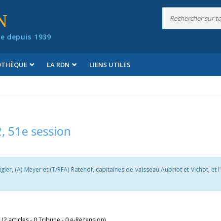
N
e depuis 1939
IOTHÈQUE
LA RDN
LIENS UTILES
, 51e session
er, (A) Meyer et (T/RFA) Ratehof, capitaines de vaisseau Aubriot et Vichot, et l
 (2 articles - 0 Tribune - 0 e-Recension)