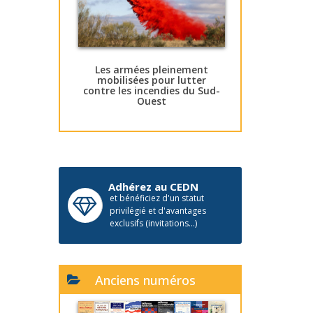
Les armées pleinement
mobilisées pour lutter
contre les incendies du Sud-
Ouest
Adhérez au CEDN
et bénéficiez d'un statut
privilégié et d'avantages
exclusifs (invitations...)
Anciens numéros