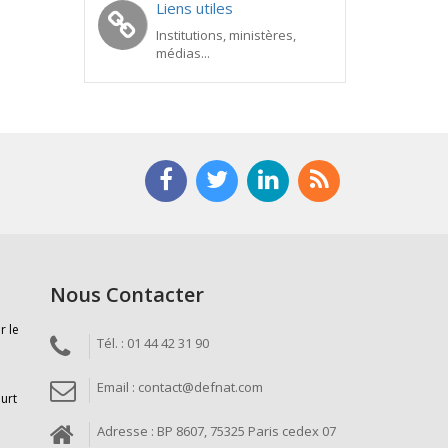
Liens utiles
Institutions, ministères,
médias...
Nous Contacter
r le
Tél. : 01 44 42 31 90
Email : contact@defnat.com
ourt
Adresse : BP 8607, 75325 Paris cedex 07