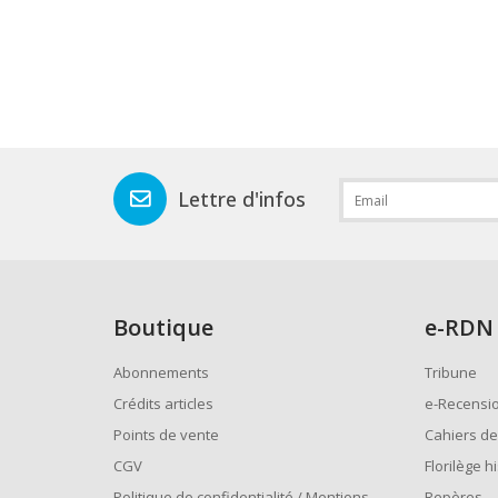
Lettre d'infos
Boutique
e
-RDN
Abonnements
Tribune
Crédits articles
e-Recensi
Points de vente
Cahiers de
CGV
Florilège h
Politique de confidentialité / Mentions
Repères