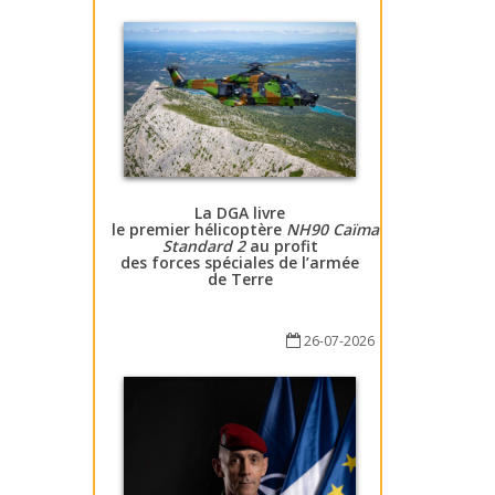
La DGA livre
le premier hélicoptère
NH90 Caïman
Standard 2
au profit
des forces spéciales de l’armée
de Terre
26-07-2026