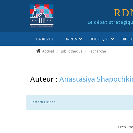
Panneau de gestion des cookies
RD
Le débat stratégiqu
LA REVUE
e
-RDN
BOUTIQUE
BIBL
Conditions générales de vente
Accueil
Bibliothèque
Recherche
Auteur :
Anastasiya Shapochki
Eastern Cirlces.
1 résultat