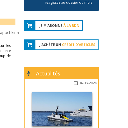
réagissez au dossier du mois
JE M'ABONNE
À LA RDN
hapochkina
J'ACHÈTE UN
CRÉDIT D'ARTICLES
sur les
volonté
coup de
Actualités
04-08-2026