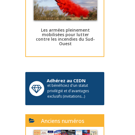
Les armées pleinement
mobilisées pour lutter
contre les incendies du Sud-
Ouest
Adhérez au CEDN
et bénéficiez d'un statut
privilégié et d'avantages
exclusifs (invitations...)
Anciens numéros