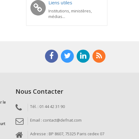
Liens utiles
Institutions, ministères,
médias...
Nous Contacter
r le
Tél. : 01 44 42 31 90
Email : contact@defnat.com
ourt
Adresse : BP 8607, 75325 Paris cedex 07