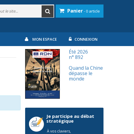
Panier
- 0 article
MON ESPACE
CONNEXION
Été 2026
n° 892
Quand la Chine
dépasse le
monde
Je participe au débat
stratégique
À vos claviers,