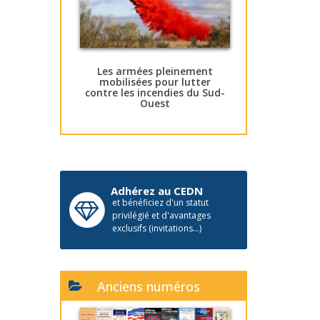
Les armées pleinement
mobilisées pour lutter
contre les incendies du Sud-
Ouest
Adhérez au CEDN
et bénéficiez d'un statut
privilégié et d'avantages
exclusifs (invitations...)
Anciens numéros