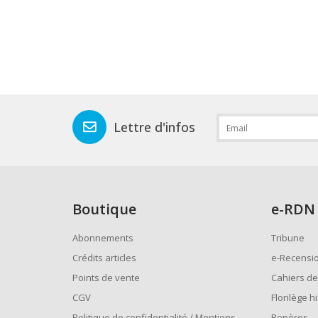
Lettre d'infos
Boutique
e
-RDN
Abonnements
Tribune
Crédits articles
e-Recensi
Points de vente
Cahiers de
CGV
Florilège h
Politique de confidentialité / Mentions
Repères