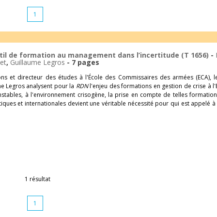
1
util de formation au management dans l’incertitude (T 1656)
-
let
,
Guillaume Legros
- 7 pages
ons et directeur des études à l'École des Commissaires des armées (ECA), 
me Legros analysent pour la
RDN
l'enjeu des formations en gestion de crise à l'
nstables, à l'environnement crisogène, la prise en compte de telles formatio
tiques et internationales devient une véritable nécessité pour qui est appelé à 
1 résultat
1