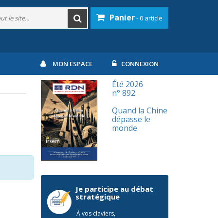
Panier
- 0 article
MON ESPACE
CONNEXION
Été 2026
n° 892
Quand la Chine
dépasse le
monde
Je participe au débat
stratégique
À vos claviers,