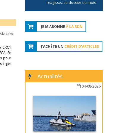
réagissez au dossier du mois
JE M'ABONNE
À LA RDN
Maxime
J'ACHÈTE UN
CRÉDIT D'ARTICLES
le CRC1
ECA. En
ns pour
diriger
Actualités
04-08-2026