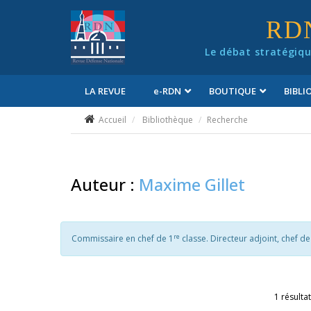
Panneau de gestion des cookies
RD
Le débat stratégiqu
LA REVUE
e
-RDN
BOUTIQUE
BIBL
Conditions générales de vente
Accueil
Bibliothèque
Recherche
Auteur :
Maxime Gillet
re
Commissaire en chef de 1
classe. Directeur adjoint, chef d
1 résultat