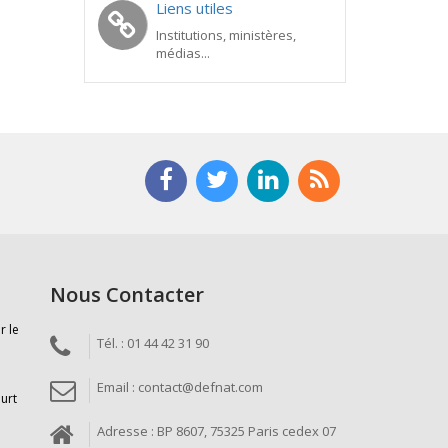
Liens utiles
Institutions, ministères,
médias...
Nous Contacter
r le
Tél. : 01 44 42 31 90
Email : contact@defnat.com
ourt
Adresse : BP 8607, 75325 Paris cedex 07