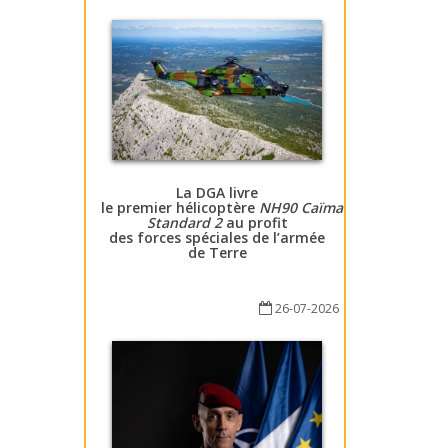
La DGA livre
le premier hélicoptère
NH90 Caïman
Standard 2
au profit
des forces spéciales de l’armée
de Terre
26-07-2026