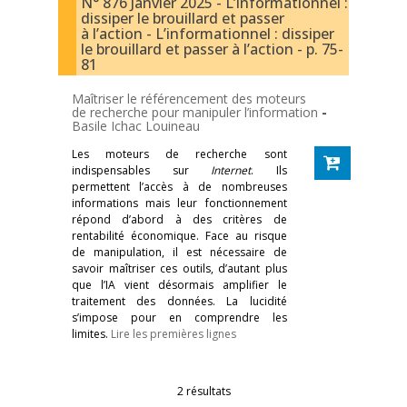
N° 876 Janvier 2025 - L’informationnel :
dissiper le brouillard et passer
à l’action - L’informationnel : dissiper
le brouillard et passer à l’action - p. 75-
81
Maîtriser le référencement des moteurs
de recherche pour manipuler l’information
-
Basile Ichac Louineau
Les moteurs de recherche sont
indispensables sur
Internet
. Ils
permettent l’accès à de nombreuses
informations mais leur fonctionnement
répond d’abord à des critères de
rentabilité économique. Face au risque
de manipulation, il est nécessaire de
savoir maîtriser ces outils, d’autant plus
que l’IA vient désormais amplifier le
traitement des données. La lucidité
s’impose pour en comprendre les
limites.
Lire les premières lignes
2 résultats