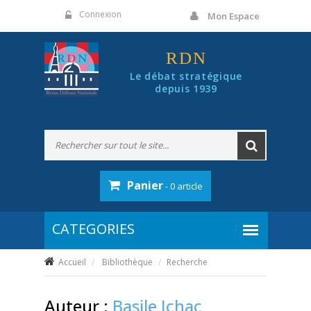
Panneau de gestion des cookies
Connexion
Mon Espace
RDN
Le débat stratégique
depuis 1939
Panier
- 0 article
Accueil
Bibliothèque
Recherche
Auteur :
Basile Ichac