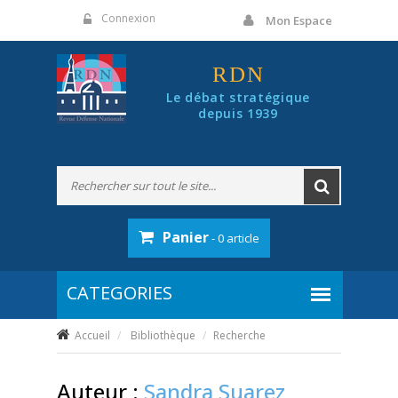
Panneau de gestion des cookies
Connexion
Mon Espace
RDN
Le débat stratégique
depuis 1939
Panier
- 0 article
Accueil
Bibliothèque
Recherche
Auteur :
Sandra Suarez