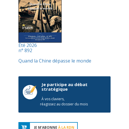
Été 2026
n° 892
Quand la Chine dépasse le monde
Je participe au débat
stratégique
À vos claviers,
réagissez au dossier du mois
JE M'ABONNE
À LA RDN