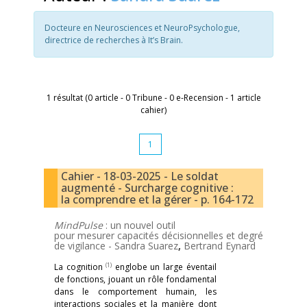
Docteure en Neurosciences et NeuroPsychologue,
directrice de recherches à It’s Brain.
1 résultat (0 article - 0 Tribune - 0 e-Recension - 1 article
cahier)
1
Cahier - 18-03-2025 - Le soldat
augmenté - Surcharge cognitive :
la comprendre et la gérer - p. 164-172
MindPulse
: un nouvel outil
pour mesurer capacités décisionnelles et degré
de vigilance -
Sandra Suarez
,
Bertrand Eynard
(1)
La cognition
englobe un large éventail
de fonctions, jouant un rôle fondamental
dans le comportement humain, les
interactions sociales et la manière dont