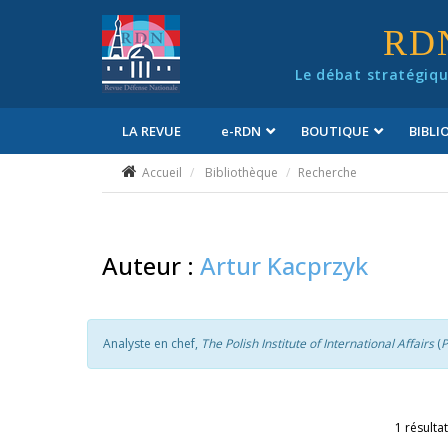
Panneau de gestion des cookies
RD
Le débat stratégiqu
LA REVUE
e
-RDN
BOUTIQUE
BIBL
Conditions générales de vente
Accueil
Bibliothèque
Recherche
Auteur :
Artur Kacprzyk
Analyste en chef,
The Polish Institute of International Affairs
(
P
1 résultat