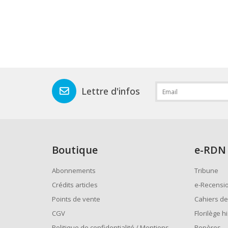
Lettre d'infos
Boutique
e
-RDN
Abonnements
Tribune
Crédits articles
e-Recensi
Points de vente
Cahiers de
CGV
Florilège h
Politique de confidentialité / Mentions
Repères