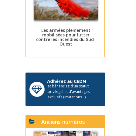
Les armées pleinement
mobilisées pour lutter
contre les incendies du Sud-
Ouest
Adhérez au CEDN
et bénéficiez d'un statut
privilégié et d'avantages
exclusifs (invitations...)
Anciens numéros