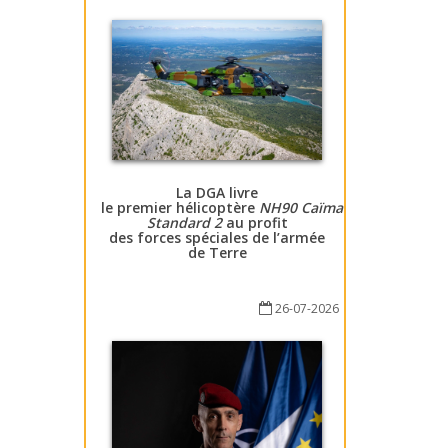
La DGA livre
le premier hélicoptère
NH90 Caïman
Standard 2
au profit
des forces spéciales de l’armée
de Terre
26-07-2026