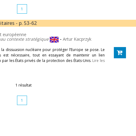
1
itaires - p. 53-62
 et européenne
eau contexte stratégique
-
Artur Kacprzyk
e la dissuasion nucléaire pour protéger l’Europe se pose. Le
s est nécessaire, tout en essayant de maintenir un lien
on par les États privés de la protection des États-Unis.
Lire les
1 résultat
1