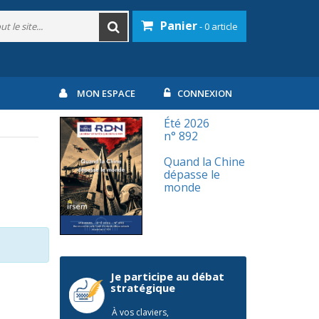
Panier
- 0 article
MON ESPACE
CONNEXION
Été 2026
n° 892
Quand la Chine
dépasse le
monde
Je participe au débat
stratégique
À vos claviers,