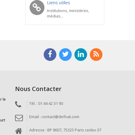
Liens utiles
Institutions, ministères,
médias...
Nous Contacter
r le
Tél. : 01 44 42 31 90
Email : contact@defnat.com
ourt
Adresse : BP 8607, 75325 Paris cedex 07