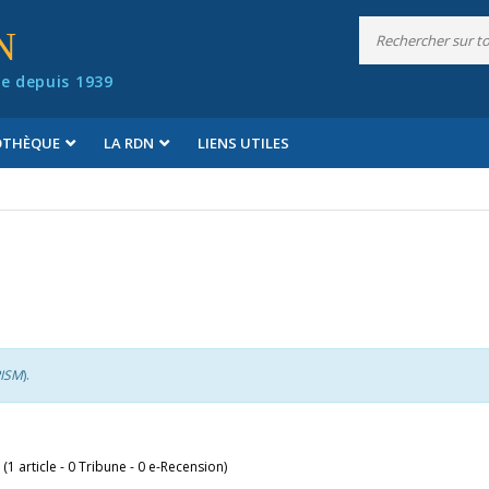
N
e depuis 1939
IOTHÈQUE
LA RDN
LIENS UTILES
ISM
).
 (1 article - 0 Tribune - 0 e-Recension)