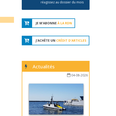
réagissez au dossier du mois
JE M'ABONNE
À LA RDN
J'ACHÈTE UN
CRÉDIT D'ARTICLES
Actualités
04-08-2026